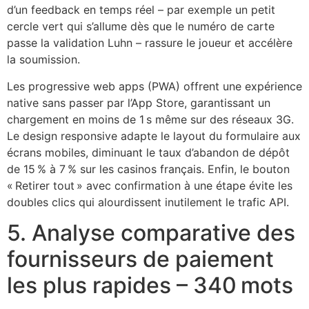
d’un feedback en temps réel – par exemple un petit
cercle vert qui s’allume dès que le numéro de carte
passe la validation Luhn – rassure le joueur et accélère
la soumission.
Les progressive web apps (PWA) offrent une expérience
native sans passer par l’App Store, garantissant un
chargement en moins de 1 s même sur des réseaux 3G.
Le design responsive adapte le layout du formulaire aux
écrans mobiles, diminuant le taux d’abandon de dépôt
de 15 % à 7 % sur les casinos français. Enfin, le bouton
« Retirer tout » avec confirmation à une étape évite les
doubles clics qui alourdissent inutilement le trafic API.
5. Analyse comparative des
fournisseurs de paiement
les plus rapides – 340 mots