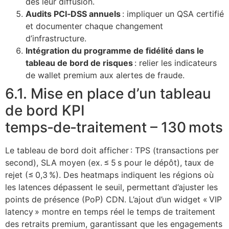
dès leur diffusion.
Audits PCI‑DSS annuels
: impliquer un QSA certifié
et documenter chaque changement
d’infrastructure.
Intégration du programme de fidélité dans le
tableau de bord de risques
: relier les indicateurs
de wallet premium aux alertes de fraude.
6.1. Mise en place d’un tableau
de bord KPI
temps‑de‑traitement – 130 mots
Le tableau de bord doit afficher : TPS (transactions per
second), SLA moyen (ex. ≤ 5 s pour le dépôt), taux de
rejet (≤ 0,3 %). Des heatmaps indiquent les régions où
les latences dépassent le seuil, permettant d’ajuster les
points de présence (PoP) CDN. L’ajout d’un widget « VIP
latency » montre en temps réel le temps de traitement
des retraits premium, garantissant que les engagements