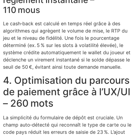
110 mous
Le cash‑back est calculé en temps réel grâce à des
algorithmes qui agrègent le volume de mise, le RTP du
jeu et le niveau de fidélité. Une fois le pourcentage
déterminé (ex. 5 % sur les slots à volatilité élevée), le
système crédite automatiquement le wallet du joueur et
déclenche un virement instantané si le solde dépasse le
seuil de 50 €, évitant ainsi toute demande manuelle.
4. Optimisation du parcours
de paiement grâce à l’UX/UI
– 260 mots
La simplicité du formulaire de dépôt est cruciale. Un
champ auto‑détecté qui reconnaît le type de carte ou le
code pays réduit les erreurs de saisie de 23 %. L’ajout