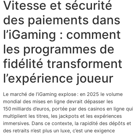
Vitesse et sécurité
des paiements dans
l’iGaming : comment
les programmes de
fidélité transforment
l’expérience joueur
Le marché de l’iGaming explose : en 2025 le volume
mondial des mises en ligne devrait dépasser les
150 milliards d’euros, portée par des casinos en ligne qui
multiplient les titres, les jackpots et les expériences
immersives. Dans ce contexte, la rapidité des dépôts et
des retraits n’est plus un luxe, c’est une exigence