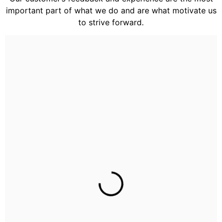
important part of what we do and are what motivate us
to strive forward.
Excellent Sign Company. They are extremely
professional and they get the job done on time
with the highest quality possible. Highly
recommended for businesses looking for a
trustworthy sign company!
Eric – CEO




