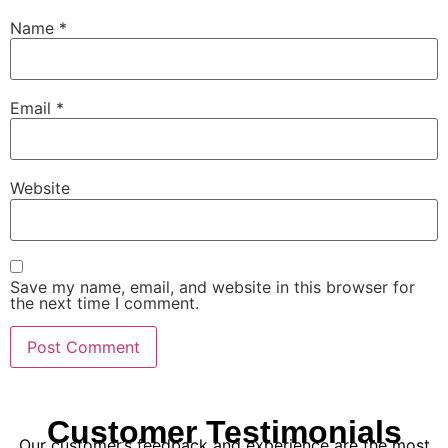
Name
*
Email
*
Website
Save my name, email, and website in this browser for
the next time I comment.
Customer Testimonials
Our customer’s feedback and experience are the most