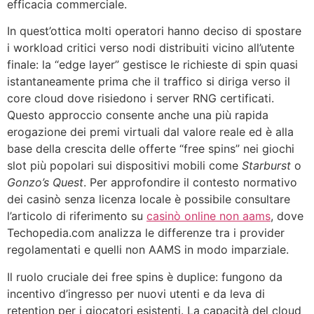
efficacia commerciale.
In quest’ottica molti operatori hanno deciso di spostare
i workload critici verso nodi distribuiti vicino all’utente
finale: la “edge layer” gestisce le richieste di spin quasi
istantaneamente prima che il traffico si diriga verso il
core cloud dove risiedono i server RNG certificati.
Questo approccio consente anche una più rapida
erogazione dei premi virtuali dal valore reale ed è alla
base della crescita delle offerte “free spins” nei giochi
slot più popolari sui dispositivi mobili come
Starburst
o
Gonzo’s Quest
. Per approfondire il contesto normativo
dei casinò senza licenza locale è possibile consultare
l’articolo di riferimento su
casinò online non aams
, dove
Techopedia.com analizza le differenze tra i provider
regolamentati e quelli non AAMS in modo imparziale.
Il ruolo cruciale dei free spins è duplice: fungono da
incentivo d’ingresso per nuovi utenti e da leva di
retention per i giocatori esistenti. La capacità del cloud