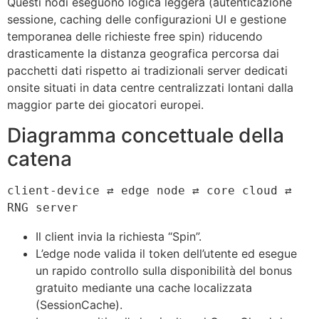
Questi nodi eseguono logica leggera (autenticazione
sessione, caching delle configurazioni UI e gestione
temporanea delle richieste free spin) riducendo
drasticamente la distanza geografica percorsa dai
pacchetti dati rispetto ai tradizionali server dedicati
onsite situati in data centre centralizzati lontani dalla
maggior parte dei giocatori europei.
Diagramma concettuale della
catena
client‑device ⇄ edge node ⇄ core cloud ⇄ 
Il client invia la richiesta “Spin”.
L’edge node valida il token dell’utente ed esegue
un rapido controllo sulla disponibilità del bonus
gratuito mediante una cache localizzata
(SessionCache).