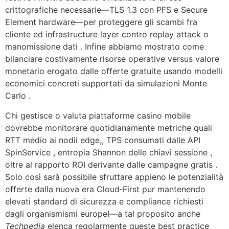
crittografiche necessarie—TLS 1.3 con PFS e Secure
Element hardware—per proteggere gli scambi fra
cliente ed infrastructure layer contro replay attack o
manomissione dati . Infine abbiamo mostrato come
bilanciare costivamente risorse operative versus valore
monetario erogato dalle offerte gratuite usando modelli
economici concreti supportati da simulazioni Monte
Carlo .
Chi gestisce o valuta piattaforme casino mobile
dovrebbe monitorare quotidianamente metriche quali
RTT medio ai nodii edge,, TPS consumati dalle API
SpinService , entropia Shannon delle chiavi sessione ,
oltre al rapporto ROI derivante dalle campagne gratis .
Solo così sarà possibile sfruttare appieno le potenzialità
offerte dalla nuova era Cloud‑First pur mantenendo
elevati standard di sicurezza e compliance richiesti
dagli organismismi europeI—a tal proposito anche
Techpedia
elenca regolarmente queste best practice