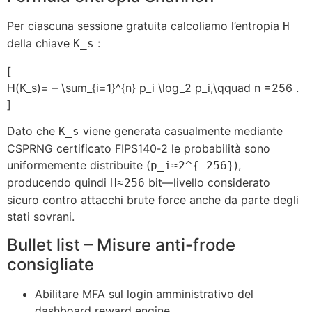
Per ciascuna sessione gratuita calcoliamo l’entropia
H
della chiave
:
K_s
[
H(K_s)= – \sum_{i=1}^{n} p_i \log_2 p_i,\qquad n =256 .
]
Dato che
viene generata casualmente mediante
K_s
CSPRNG certificato FIPS140‐2 le probabilità sono
uniformemente distribuite (
),
p_i≈2^{-256}
producendo quindi
bit—livello considerato
H≈256
sicuro contro attacchi brute force anche da parte degli
stati sovrani.
Bullet list – Misure anti-frode
consigliate
Abilitare MFA sul login amministrativo del
dashboard reward engine.