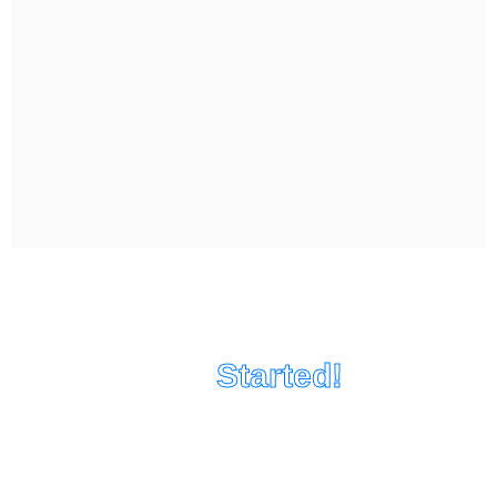
Let's Get
Started!
Tell us about your project and we can set up a
consultation!