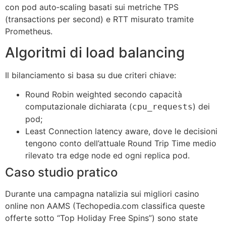
con pod auto‑scaling basati sui metriche TPS
(transactions per second) e RTT misurato tramite
Prometheus.
Algoritmi di load balancing
Il bilanciamento si basa su due criteri chiave:
Round Robin weighted secondo capacità
computazionale dichiarata (
) dei
cpu_requests
pod;
Least Connection latency aware, dove le decisioni
tengono conto dell’attuale Round Trip Time medio
rilevato tra edge node ed ogni replica pod.
Caso studio pratico
Durante una campagna natalizia sui migliori casino
online non AAMS (Techopedia.com classifica queste
offerte sotto “Top Holiday Free Spins”) sono state