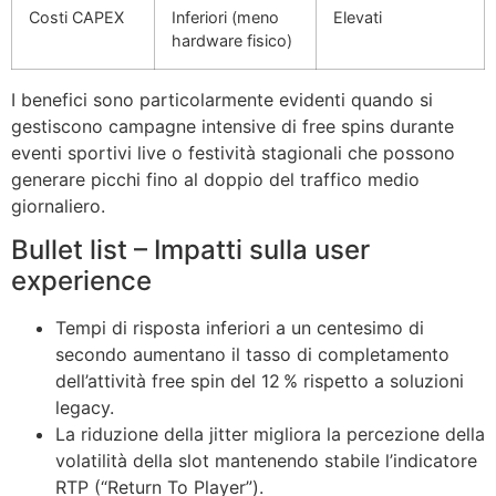
Costi CAPEX
Inferiori (meno
Elevati
hardware fisico)
I benefici sono particolarmente evidenti quando si
gestiscono campagne intensive di free spins durante
eventi sportivi live o festività stagionali che possono
generare picchi fino al doppio del traffico medio
giornaliero.
Bullet list – Impatti sulla user
experience
Tempi di risposta inferiori a un centesimo di
secondo aumentano il tasso di completamento
dell’attività free spin del 12 % rispetto a soluzioni
legacy.
La riduzione della jitter migliora la percezione della
volatilità della slot mantenendo stabile l’indicatore
RTP (“Return To Player”).