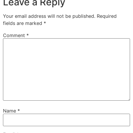
Leave a Reply
Your email address will not be published.
Required
fields are marked
*
Comment
*
Name
*