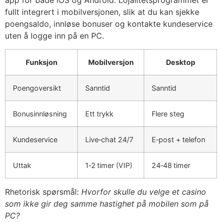
app for både iOS og Android. Lojalitetsprogrammet er
fullt integrert i mobilversjonen, slik at du kan sjekke
poengsaldo, innløse bonuser og kontakte kundeservice
uten å logge inn på en PC.
Funksjon
Mobilversjon
Desktop
Poengoversikt
Sanntid
Sanntid
Bonusinnløsning
Ett trykk
Flere steg
Kundeservice
Live‑chat 24/7
E‑post + telefon
Uttak
1‑2 timer (VIP)
24‑48 timer
Rhetorisk spørsmål:
Hvorfor skulle du velge et casino
som ikke gir deg samme hastighet på mobilen som på
PC?