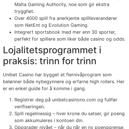
Malta Gaming Authority, noe som gir ekstra
trygghet.
Over 4000 spill fra anerkjente spillleverandører
som NetEnt og Evolution Gaming.
Integrert sportsbook med mer enn 30 sporter,
perfekt for spillere som liker både casino og odds.
Lojalitetsprogrammet i
praksis: trinn for trinn
Unibet Casino har bygget et flernivåprogram som
belønner både nybegynnere og erfarne high rollers. Her
er en enkel guide for å komme i gang.
Registrer deg på unibetcasinono.com og fullfør
verifiseringen.
Spill regelmessig – hver krone du satser, gir poeng
som akkumuleres i kontoen din.
Oppgrader nivået – når du når en ny poenggrense,