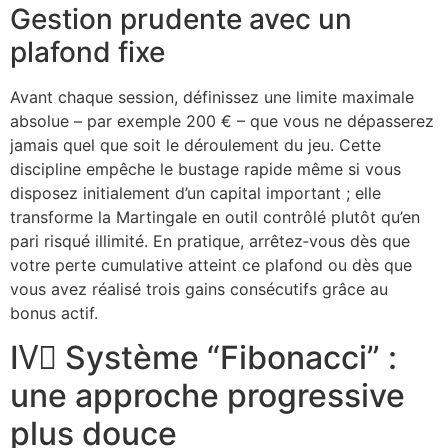
Gestion prudente avec un
plafond fixe
Avant chaque session, définissez une limite maximale
absolue – par exemple 200 € – que vous ne dépasserez
jamais quel que soit le déroulement du jeu. Cette
discipline empêche le bustage rapide même si vous
disposez initialement d’un capital important ; elle
transforme la Martingale en outil contrôlé plutôt qu’en
pari risqué illimité. En pratique, arrêtez‑vous dès que
votre perte cumulative atteint ce plafond ou dès que
vous avez réalisé trois gains consécutifs grâce au
bonus actif.
IV️⃣ Système “Fibonacci” :
une approche progressive
plus douce