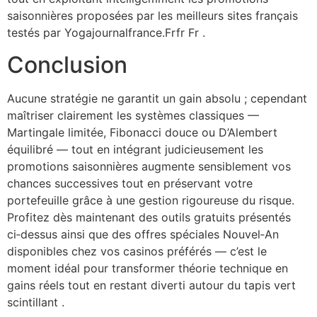
saisonnières proposées par les meilleurs sites français
testés par Yogajournalfrance.Frfr Fr .
Conclusion
Aucune stratégie ne garantit un gain absolu ; cependant
maîtriser clairement les systèmes classiques —
Martingale limitée, Fibonacci douce ou D’Alembert
équilibré — tout en intégrant judicieusement les
promotions saisonnières augmente sensiblement vos
chances successives tout en préservant votre
portefeuille grâce à une gestion rigoureuse du risque.
Profitez dès maintenant des outils gratuits présentés
ci‑dessus ainsi que des offres spéciales Nouvel‑An
disponibles chez vos casinos préférés — c’est le
moment idéal pour transformer théorie technique en
gains réels tout en restant diverti autour du tapis vert
scintillant .