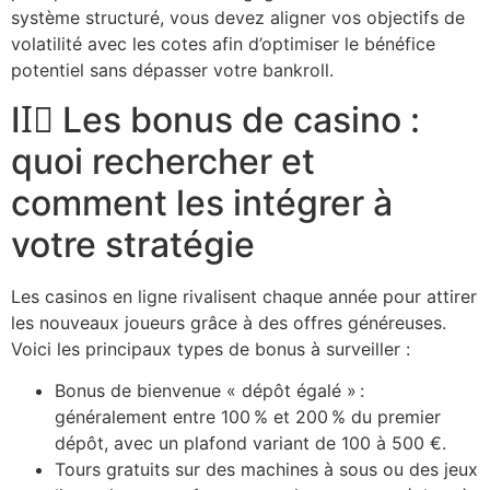
système structuré, vous devez aligner vos objectifs de
volatilité avec les cotes afin d’optimiser le bénéfice
potentiel sans dépasser votre bankroll.
II️⃣ Les bonus de casino :
quoi rechercher et
comment les intégrer à
votre stratégie
Les casinos en ligne rivalisent chaque année pour attirer
les nouveaux joueurs grâce à des offres généreuses.
Voici les principaux types de bonus à surveiller :
Bonus de bienvenue « dépôt égalé » :
généralement entre 100 % et 200 % du premier
dépôt, avec un plafond variant de 100 à 500 €.
Tours gratuits sur des machines à sous ou des jeux