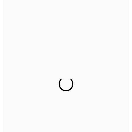
Excellent Sign Company. They are extremely
professional and they get the job done on time
with the highest quality possible. Highly
recommended for businesses looking for a
trustworthy sign company!
Eric – CEO




