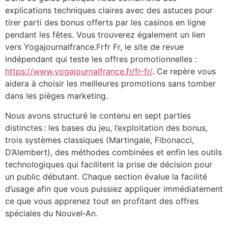
explications techniques claires avec des astuces pour
tirer parti des bonus offerts par les casinos en ligne
pendant les fêtes. Vous trouverez également un lien
vers Yogajournalfrance.Frfr Fr, le site de revue
indépendant qui teste les offres promotionnelles :
https://www.yogajournalfrance.fr/fr-fr/
. Ce repère vous
aidera à choisir les meilleures promotions sans tomber
dans les pièges marketing.
Nous avons structuré le contenu en sept parties
distinctes : les bases du jeu, l’exploitation des bonus,
trois systèmes classiques (Martingale, Fibonacci,
D’Alembert), des méthodes combinées et enfin les outils
technologiques qui facilitent la prise de décision pour
un public débutant. Chaque section évalue la facilité
d’usage afin que vous puissiez appliquer immédiatement
ce que vous apprenez tout en profitant des offres
spéciales du Nouvel‑An.