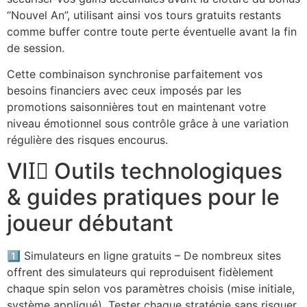
“Nouvel An”, utilisant ainsi vos tours gratuits restants
comme buffer contre toute perte éventuelle avant la fin
de session.
Cette combinaison synchronise parfaitement vos
besoins financiers avec ceux imposés par les
promotions saisonnières tout en maintenant votre
niveau émotionnel sous contrôle grâce à une variation
régulière des risques encourus.
VII️⃣ Outils technologiques
& guides pratiques pour le
joueur débutant
1️⃣ Simulateurs en ligne gratuits – De nombreux sites
offrent des simulateurs qui reproduisent fidèlement
chaque spin selon vos paramètres choisis (mise initiale,
système appliqué). Tester chaque stratégie sans risquer