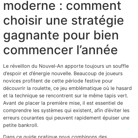
moderne : comment
choisir une stratégie
gagnante pour bien
commencer l’année
Le réveillon du Nouvel‑An apporte toujours un souffle
d’espoir et d’énergie nouvelle. Beaucoup de joueurs
novices profitent de cette période festive pour
découvrir la roulette, ce jeu emblématique où le hasard
et la technique se rencontrent sur le même tapis vert.
Avant de placer la première mise, il est essentiel de
comprendre les systèmes qui existent, afin d’éviter les
erreurs courantes qui peuvent rapidement épuiser une
petite bankroll.
Dans ce guide pratique nous combinons des