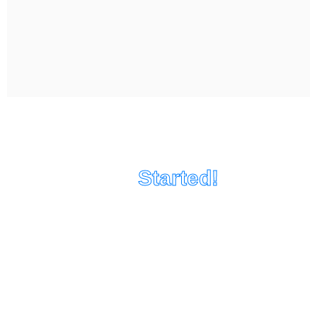
Let's Get
Started!
Tell us about your project and we can set up a
consultation!