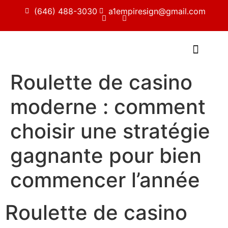
(646) 488-3030
a1empiresign@gmail.com
Roulette de casino
moderne : comment
choisir une stratégie
gagnante pour bien
commencer l’année
Roulette de casino