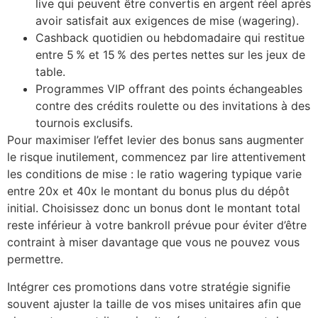
live qui peuvent être convertis en argent réel après
avoir satisfait aux exigences de mise (wagering).
Cashback quotidien ou hebdomadaire qui restitue
entre 5 % et 15 % des pertes nettes sur les jeux de
table.
Programmes VIP offrant des points échangeables
contre des crédits roulette ou des invitations à des
tournois exclusifs.
Pour maximiser l’effet levier des bonus sans augmenter
le risque inutilement, commencez par lire attentivement
les conditions de mise : le ratio wagering typique varie
entre 20x et 40x le montant du bonus plus du dépôt
initial. Choisissez donc un bonus dont le montant total
reste inférieur à votre bankroll prévue pour éviter d’être
contraint à miser davantage que vous ne pouvez vous
permettre.
Intégrer ces promotions dans votre stratégie signifie
souvent ajuster la taille de vos mises unitaires afin que