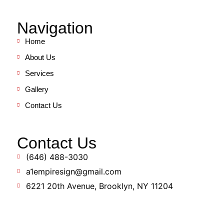
Navigation
Home
About Us
Services
Gallery
Contact Us
Contact Us
(646) 488-3030
a1empiresign@gmail.com
6221 20th Avenue, Brooklyn, NY 11204