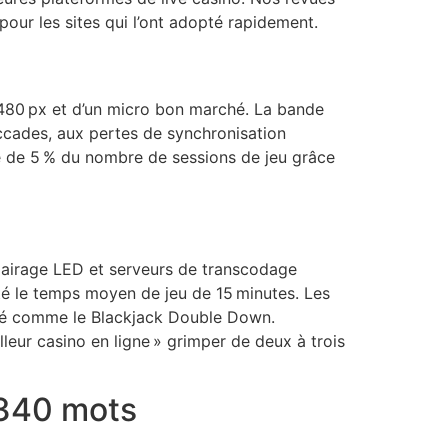
ur les sites qui l’ont adopté rapidement.
480 px et d’un micro bon marché. La bande
saccades, aux pertes de synchronisation
se de 5 % du nombre de sessions de jeu grâce
lairage LED et serveurs de transcodage
é le temps moyen de jeu de 15 minutes. Les
ilité comme le Blackjack Double Down.
eur casino en ligne » grimper de deux à trois
 340 mots