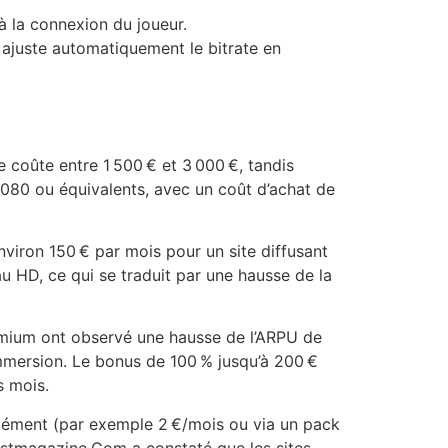
 à la connexion du joueur.
juste automatiquement le bitrate en
coûte entre 1 500 € et 3 000 €, tandis
080 ou équivalents, avec un coût d’achat de
viron 150 € par mois pour un site diffusant
 HD, ce qui se traduit par une hausse de la
remium ont observé une hausse de l’ARPU de
mmersion. Le bonus de 100 % jusqu’à 200 €
s mois.
pplément (par exemple 2 €/mois ou via un pack
pistmagazine.Com a constaté que les sites