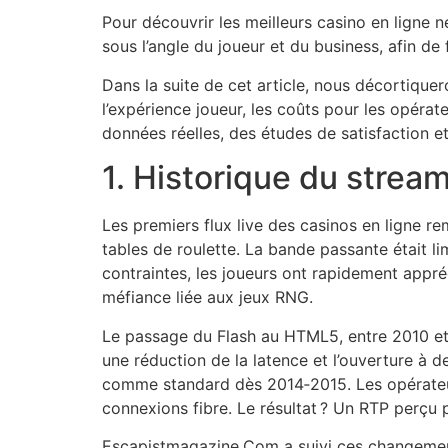
Pour découvrir les meilleurs casino en ligne
sous l’angle du joueur et du business, afin de 
Dans la suite de cet article, nous décortique
l’expérience joueur, les coûts pour les opérat
données réelles, des études de satisfaction e
1. Historique du strea
Les premiers flux live des casinos en ligne
tables de roulette. La bande passante était li
contraintes, les joueurs ont rapidement appréci
méfiance liée aux jeux RNG.
Le passage du Flash au HTML5, entre 2010 et
une réduction de la latence et l’ouverture à 
comme standard dès 2014‑2015. Les opérateur
connexions fibre. Le résultat ? Un RTP perçu pl
Escapistmagazine.Com a suivi ces changements