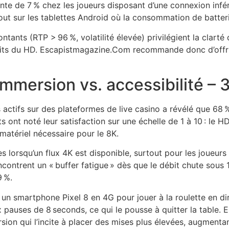
nte de 7 % chez les joueurs disposant d’une connexion infé
tout sur les tablettes Android où la consommation de batter
ntants (RTP > 96 %, volatilité élevée) privilégient la clart
tisfaits du HD. Escapistmagazine.Com recommande donc d’of
 immersion vs. accessibilité –
 actifs sur des plateformes de live casino a révélé que 68 
s ont noté leur satisfaction sur une échelle de 1 à 10 : le HD
atériel nécessaire pour le 8K.
orsqu’un flux 4K est disponible, surtout pour les joueurs 
ncontrent un « buffer fatigue » dès que le débit chute sous 
9 %.
e un smartphone Pixel 8 en 4G pour jouer à la roulette en dire
x pauses de 8 seconds, ce qui le pousse à quitter la table. E
sion qui l’incite à placer des mises plus élevées, augment