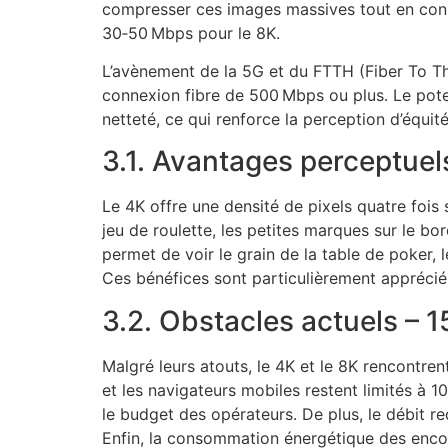
compresser ces images massives tout en conse
30‑50 Mbps pour le 8K.
L’avènement de la 5G et du FTTH (Fiber To Th
connexion fibre de 500 Mbps ou plus. Le pote
netteté, ce qui renforce la perception d’équit
3.1. Avantages perceptuel
Le 4K offre une densité de pixels quatre fois
jeu de roulette, les petites marques sur le bord
permet de voir le grain de la table de poker, 
Ces bénéfices sont particulièrement appréciés 
3.2. Obstacles actuels – 
Malgré leurs atouts, le 4K et le 8K rencontr
et les navigateurs mobiles restent limités à
le budget des opérateurs. De plus, le débit r
Enfin, la consommation énergétique des enco