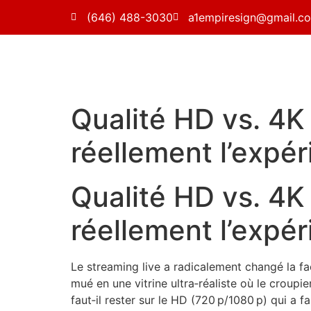
(646) 488-3030
a1empiresign@gmail.c
Qualité HD vs. 4K 
réellement l’expé
Qualité HD vs. 4K 
réellement l’expé
Le streaming live a radicalement changé la fa
mué en une vitrine ultra‑réaliste où le croupi
faut‑il rester sur le HD (720 p/1080 p) qui a 