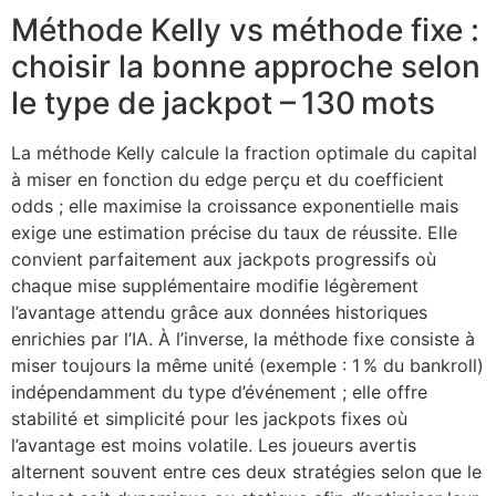
Méthode Kelly vs méthode fixe :
choisir la bonne approche selon
le type de jackpot – 130 mots
La méthode Kelly calcule la fraction optimale du capital
à miser en fonction du edge perçu et du coefficient
odds ; elle maximise la croissance exponentielle mais
exige une estimation précise du taux de réussite. Elle
convient parfaitement aux jackpots progressifs où
chaque mise supplémentaire modifie légèrement
l’avantage attendu grâce aux données historiques
enrichies par l’IA. À l’inverse, la méthode fixe consiste à
miser toujours la même unité (exemple : 1 % du bankroll)
indépendamment du type d’événement ; elle offre
stabilité et simplicité pour les jackpots fixes où
l’avantage est moins volatile. Les joueurs avertis
alternent souvent entre ces deux stratégies selon que le