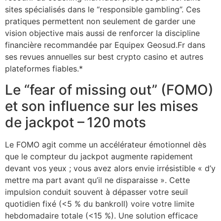
sites spécialisés dans le “responsible gambling”. Ces
pratiques permettent non seulement de garder une
vision objective mais aussi de renforcer la discipline
financière recommandée par Equipex Geosud.Fr dans
ses revues annuelles sur best crypto casino et autres
plateformes fiables.*
Le “fear of missing out” (FOMO)
et son influence sur les mises
de jackpot – 120 mots
Le FOMO agit comme un accélérateur émotionnel dès
que le compteur du jackpot augmente rapidement
devant vos yeux ; vous avez alors envie irrésistible « d’y
mettre ma part avant qu’il ne disparaisse ». Cette
impulsion conduit souvent à dépasser votre seuil
quotidien fixé (<5 % du bankroll) voire votre limite
hebdomadaire totale (<15 %). Une solution efficace