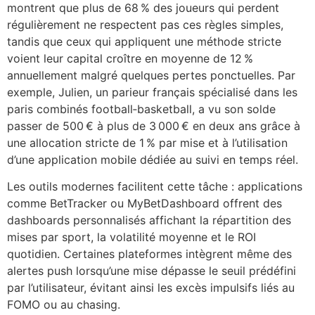
montrent que plus de 68 % des joueurs qui perdent
régulièrement ne respectent pas ces règles simples,
tandis que ceux qui appliquent une méthode stricte
voient leur capital croître en moyenne de 12 %
annuellement malgré quelques pertes ponctuelles. Par
exemple, Julien, un parieur français spécialisé dans les
paris combinés football‑basketball, a vu son solde
passer de 500 € à plus de 3 000 € en deux ans grâce à
une allocation stricte de 1 % par mise et à l’utilisation
d’une application mobile dédiée au suivi en temps réel.
Les outils modernes facilitent cette tâche : applications
comme BetTracker ou MyBetDashboard offrent des
dashboards personnalisés affichant la répartition des
mises par sport, la volatilité moyenne et le ROI
quotidien. Certaines plateformes intègrent même des
alertes push lorsqu’une mise dépasse le seuil prédéfini
par l’utilisateur, évitant ainsi les excès impulsifs liés au
FOMO ou au chasing.