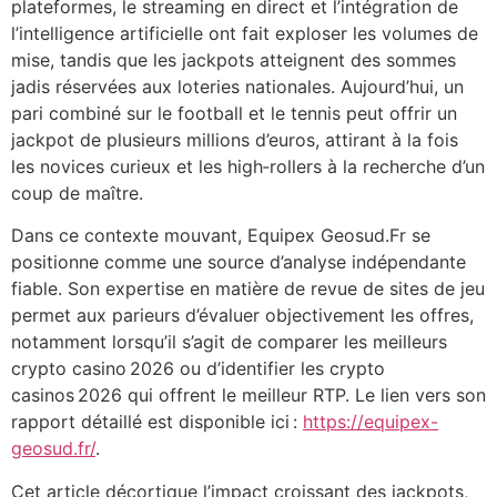
plateformes, le streaming en direct et l’intégration de
l’intelligence artificielle ont fait exploser les volumes de
mise, tandis que les jackpots atteignent des sommes
jadis réservées aux loteries nationales. Aujourd’hui, un
pari combiné sur le football et le tennis peut offrir un
jackpot de plusieurs millions d’euros, attirant à la fois
les novices curieux et les high‑rollers à la recherche d’un
coup de maître.
Dans ce contexte mouvant, Equipex Geosud.Fr se
positionne comme une source d’analyse indépendante
fiable. Son expertise en matière de revue de sites de jeu
permet aux parieurs d’évaluer objectivement les offres,
notamment lorsqu’il s’agit de comparer les meilleurs
crypto casino 2026 ou d’identifier les crypto
casinos 2026 qui offrent le meilleur RTP. Le lien vers son
rapport détaillé est disponible ici :
https://equipex-
geosud.fr/
.
Cet article décortique l’impact croissant des jackpots,