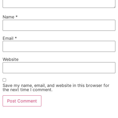
Name
*
Email
*
Website
Save my name, email, and website in this browser for
the next time I comment.