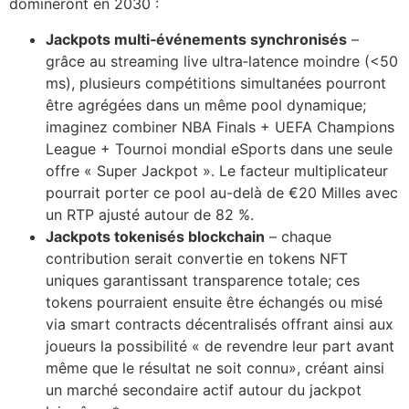
domineront en 2030 :
Jackpots multi‑événements synchronisés
–
grâce au streaming live ultra‑latence moindre (<50
ms), plusieurs compétitions simultanées pourront
être agrégées dans un même pool dynamique;
imaginez combiner NBA Finals + UEFA Champions
League + Tournoi mondial eSports dans une seule
offre « Super Jackpot ». Le facteur multiplicateur
pourrait porter ce pool au-delà de €20 Milles avec
un RTP ajusté autour de 82 %.
Jackpots tokenisés blockchain
– chaque
contribution serait convertie en tokens NFT
uniques garantissant transparence totale; ces
tokens pourraient ensuite être échangés ou misé
via smart contracts décentralisés offrant ainsi aux
joueurs la possibilité « de revendre leur part avant
même que le résultat ne soit connu», créant ainsi
un marché secondaire actif autour du jackpot