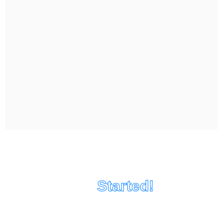
Let's Get
Started!
Tell us about your project and we can set up a
consultation!