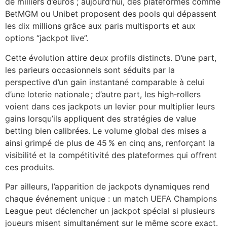
de milliers d’euros ; aujourd’hui, des plateformes comme
BetMGM ou Unibet proposent des pools qui dépassent
les dix millions grâce aux paris multisports et aux
options “jackpot live”.
Cette évolution attire deux profils distincts. D’une part,
les parieurs occasionnels sont séduits par la
perspective d’un gain instantané comparable à celui
d’une loterie nationale ; d’autre part, les high‑rollers
voient dans ces jackpots un levier pour multiplier leurs
gains lorsqu’ils appliquent des stratégies de value
betting bien calibrées. Le volume global des mises a
ainsi grimpé de plus de 45 % en cinq ans, renforçant la
visibilité et la compétitivité des plateformes qui offrent
ces produits.
Par ailleurs, l’apparition de jackpots dynamiques rend
chaque événement unique : un match UEFA Champions
League peut déclencher un jackpot spécial si plusieurs
joueurs misent simultanément sur le même score exact.