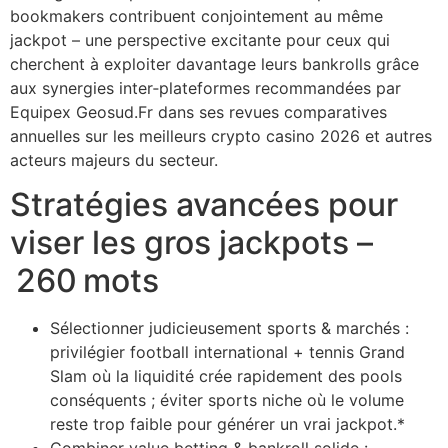
bookmakers contribuent conjointement au même
jackpot – une perspective excitante pour ceux qui
cherchent à exploiter davantage leurs bankrolls grâce
aux synergies inter‑plateformes recommandées par
Equipex Geosud.Fr dans ses revues comparatives
annuelles sur les meilleurs crypto casino 2026 et autres
acteurs majeurs du secteur.
Stratégies avancées pour
viser les gros jackpots –
260 mots
Sélectionner judicieusement sports & marchés :
privilégier football international + tennis Grand
Slam où la liquidité crée rapidement des pools
conséquents ; éviter sports niche où le volume
reste trop faible pour générer un vrai jackpot.*