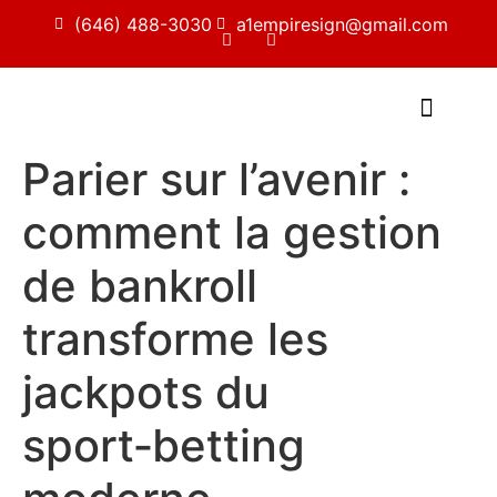
(646) 488-3030
a1empiresign@gmail.com
Parier sur l’avenir :
comment la gestion
de bankroll
transforme les
jackpots du
sport‑betting