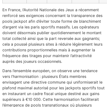
En France, l’Autorité Nationale des Jeux a récemment
renforcé ses exigences concernant la transparence des
pools jackpot afin d’éviter toute forme de blanchiment
d’argent via les paris sportifs massifs. Les opérateurs
doivent désormais publier quotidiennement le montant
total collecté ainsi que la part reversée aux gagnants;
cela a poussé plusieurs sites à réduire légèrement leurs
contributions proportionnelles mais à augmenter la
fréquence des tirages pour maintenir l’attractivité
auprès des joueurs occasionnels.
Dans l’ensemble européen, on observe une tendance
vers l’harmonisation : plusieurs États membres
envisagent une directive commune qui uniformiserait le
plafond maximal autorisé pour les jackpots sportifs tout
en instaurant un cadre fiscal unique destiné aux gains
supérieurs à €10 000. Cette harmonisation faciliterait
l’émergence de pools transnationaux où plusieurs