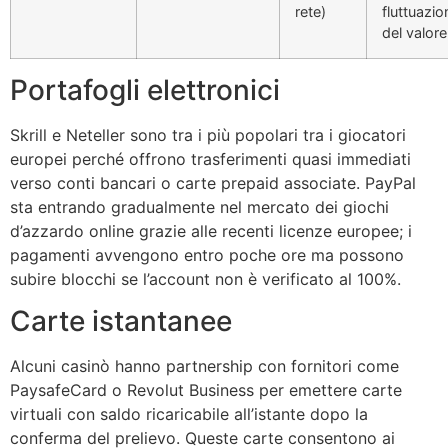
rete)
fluttuazio
del valore
Portafogli elettronici
Skrill e Neteller sono tra i più popolari tra i giocatori
europei perché offrono trasferimenti quasi immediati
verso conti bancari o carte prepaid associate. PayPal
sta entrando gradualmente nel mercato dei giochi
d’azzardo online grazie alle recenti licenze europee; i
pagamenti avvengono entro poche ore ma possono
subire blocchi se l’account non è verificato al 100%.
Carte istantanee
Alcuni casinò hanno partnership con fornitori come
PaysafeCard o Revolut Business per emettere carte
virtuali con saldo ricaricabile all’istante dopo la
conferma del prelievo. Queste carte consentono ai