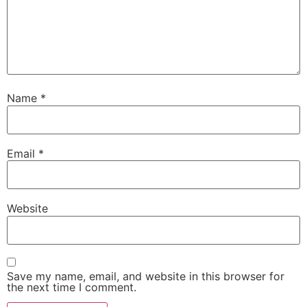
Name
*
Email
*
Website
Save my name, email, and website in this browser for
the next time I comment.