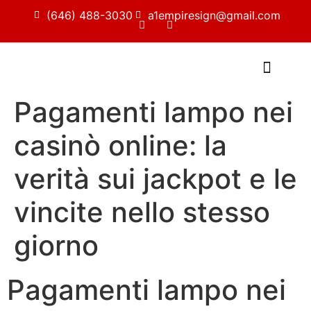
(646) 488-3030
a1empiresign@gmail.com
Pagamenti lampo nei
casinò online: la
verità sui jackpot e le
vincite nello stesso
giorno
Pagamenti lampo nei