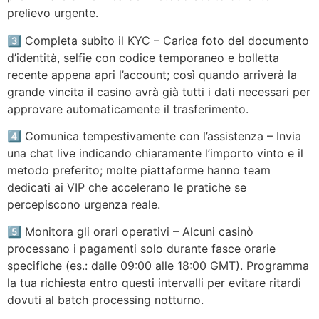
prelievo urgente.
3️⃣ Completa subito il KYC – Carica foto del documento
d’identità, selfie con codice temporaneo e bolletta
recente appena apri l’account; così quando arriverà la
grande vincita il casino avrà già tutti i dati necessari per
approvare automaticamente il trasferimento.
4️⃣ Comunica tempestivamente con l’assistenza – Invia
una chat live indicando chiaramente l’importo vinto e il
metodo preferito; molte piattaforme hanno team
dedicati ai VIP che accelerano le pratiche se
percepiscono urgenza reale.
5️⃣ Monitora gli orari operativi – Alcuni casinò
processano i pagamenti solo durante fasce orarie
specifiche (es.: dalle 09:00 alle 18:00 GMT). Programma
la tua richiesta entro questi intervalli per evitare ritardi
dovuti al batch processing notturno.