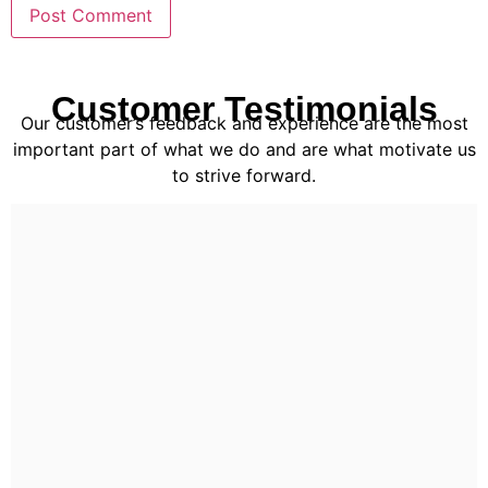
Customer Testimonials
Our customer’s feedback and experience are the most
important part of what we do and are what motivate us
to strive forward.
Excellent Sign Company. They are extremely
professional and they get the job done on time
with the highest quality possible. Highly
recommended for businesses looking for a
trustworthy sign company!
Eric – CEO




