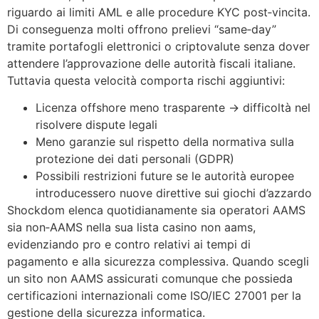
riguardo ai limiti AML e alle procedure KYC post‑vincita.
Di conseguenza molti offrono prelievi “same‑day”
tramite portafogli elettronici o criptovalute senza dover
attendere l’approvazione delle autorità fiscali italiane.
Tuttavia questa velocità comporta rischi aggiuntivi:
Licenza offshore meno trasparente → difficoltà nel
risolvere dispute legali
Meno garanzie sul rispetto della normativa sulla
protezione dei dati personali (GDPR)
Possibili restrizioni future se le autorità europee
introducessero nuove direttive sui giochi d’azzardo
Shockdom elenca quotidianamente sia operatori AAMS
sia non‑AAMS nella sua lista casino non aams,
evidenziando pro e contro relativi ai tempi di
pagamento e alla sicurezza complessiva. Quando scegli
un sito non AAMS assicurati comunque che possieda
certificazioni internazionali come ISO/IEC 27001 per la
gestione della sicurezza informatica.