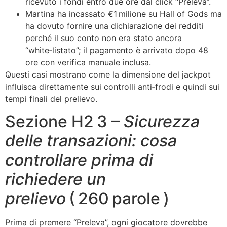
ricevuto i fondi entro due ore dal click “Preleva”.
Martina ha incassato €1 milione su Hall of Gods ma
ha dovuto fornire una dichiarazione dei redditi
perché il suo conto non era stato ancora
“white‑listato”; il pagamento è arrivato dopo 48
ore con verifica manuale inclusa.
Questi casi mostrano come la dimensione del jackpot
influisca direttamente sui controlli anti‑frodi e quindi sui
tempi finali del prelievo.
Sezione H2 3 –
Sicurezza
delle transazioni: cosa
controllare prima di
richiedere un
prelievo
( 260 parole )
Prima di premere “Preleva”, ogni giocatore dovrebbe