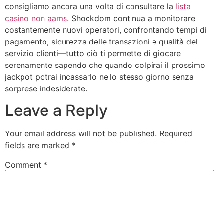
consigliamo ancora una volta di consultare la
lista
casino non aams
. Shockdom continua a monitorare
costantemente nuovi operatori, confrontando tempi di
pagamento, sicurezza delle transazioni e qualità del
servizio clienti—tutto ciò ti permette di giocare
serenamente sapendo che quando colpirai il prossimo
jackpot potrai incassarlo nello stesso giorno senza
sorprese indesiderate.
Leave a Reply
Your email address will not be published.
Required
fields are marked
*
Comment
*