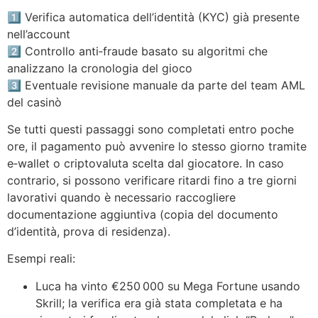
1️⃣ Verifica automatica dell’identità (KYC) già presente
nell’account
2️⃣ Controllo anti‑fraude basato su algoritmi che
analizzano la cronologia del gioco
3️⃣ Eventuale revisione manuale da parte del team AML
del casinò
Se tutti questi passaggi sono completati entro poche
ore, il pagamento può avvenire lo stesso giorno tramite
e‑wallet o criptovaluta scelta dal giocatore. In caso
contrario, si possono verificare ritardi fino a tre giorni
lavorativi quando è necessario raccogliere
documentazione aggiuntiva (copia del documento
d’identità, prova di residenza).
Esempi reali:
Luca ha vinto €250 000 su Mega Fortune usando
Skrill; la verifica era già stata completata e ha