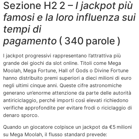
Sezione H2 2 –
I jackpot più
famosi e la loro influenza sui
tempi di
pagamento
( 340 parole )
I jackpot progressivi rappresentano l’attrattiva più
grande dei giochi da slot online. Titoli come Mega
Moolah, Mega Fortune, Hall of Gods o Divine Fortune
hanno distribuito premi superiori a dieci milioni di euro
negli ultimi cinque anni. Queste cifre astronomiche
generano un’enorme attenzione da parte delle autorità
antiriciclaggio, perché importi così elevati richiedono
verifiche approfondite per evitare frodi o riciclaggio di
denaro sporco.
Quando un giocatore colpisce un jackpot da €5 milioni
su Mega Moolah, il flusso standard prevede: