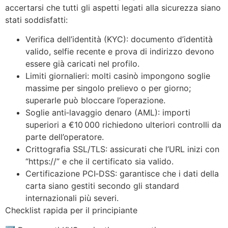
accertarsi che tutti gli aspetti legati alla sicurezza siano
stati soddisfatti:
Verifica dell’identità (KYC): documento d’identità
valido, selfie recente e prova di indirizzo devono
essere già caricati nel profilo.
Limiti giornalieri: molti casinò impongono soglie
massime per singolo prelievo o per giorno;
superarle può bloccare l’operazione.
Soglie anti‑lavaggio denaro (AML): importi
superiori a €10 000 richiedono ulteriori controlli da
parte dell’operatore.
Crittografia SSL/TLS: assicurati che l’URL inizi con
“https://” e che il certificato sia valido.
Certificazione PCI‑DSS: garantisce che i dati della
carta siano gestiti secondo gli standard
internazionali più severi.
Checklist rapida per il principiante