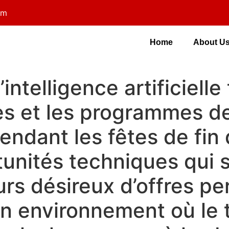
om
Home
About U
intelligence artificielle
es et les programmes de
endant les fêtes de fin
tunités techniques qui s
rs désireux d’offres pe
n environnement où le t