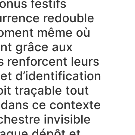
onus festifs
urrence redouble
u moment même où
ent grâce aux
 renforcent leurs
t d’identification
it traçable tout
t dans ce contexte
hestre invisible
haque dépôt et