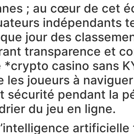
nnes ; au cœur de cet 
uateurs indépendants te
que jour des classement
frant transparence et co
e *crypto casino sans K
e les joueurs à navigue
t sécurité pendant la pé
drier du jeu en ligne.
intelligence artificielle