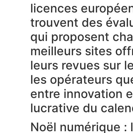
licences europée
trouvent des éval
qui proposent cha
meilleurs sites of
leurs revues sur l
les opérateurs qu
entre innovation e
lucrative du calen
Noël numérique : l’