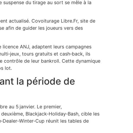
e suspense du tirage au sort se mêle à la
ent actualisé. Covoiturage Libre.Fr, site de
 afin de guider les joueurs vers des
une licence ANJ, adaptent leurs campagnes
ti‑jeux, tours gratuits et cash‑back, ils
le contrôle de leur bankroll. Cette dynamique
s lot.
dant la période de
e au 5 janvier. Le premier,
 deuxième, Blackjack‑Holiday‑Bash, cible les
e‑Dealer‑Winter‑Cup réunit les tables de