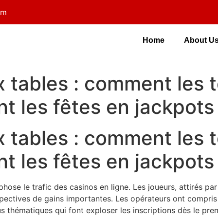
om
Home
About U
 tables : comment les t
t les fêtes en jackpots
 tables : comment les t
t les fêtes en jackpots
se le trafic des casinos en ligne. Les joueurs, attirés par
spectives de gains importantes. Les opérateurs ont compris 
s thématiques qui font exploser les inscriptions dès le pr