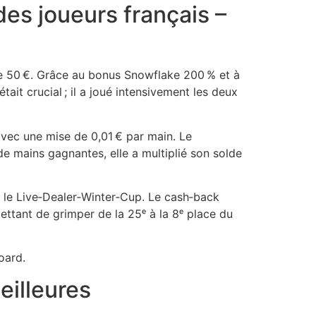
des joueurs français –
 de 50 €. Grâce au bonus Snowflake 200 % et à
tait crucial ; il a joué intensivement les deux
vec une mise de 0,01 € par main. Le
de mains gagnantes, elle a multiplié son solde
t le Live‑Dealer‑Winter‑Cup. Le cash‑back
mettant de grimper de la 25ᵉ à la 8ᵉ place du
oard.
eilleures