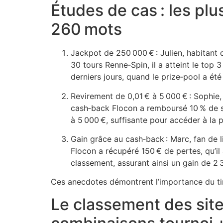
Études de cas : les plu
260 mots
Jackpot de 250 000 € : Julien, habitant
30 tours Renne‑Spin, il a atteint le top 3
derniers jours, quand le prize‑pool a ét
Revirement de 0,01 € à 5 000 € : Sophie
cash‑back Flocon a remboursé 10 % de ses
à 5 000 €, suffisante pour accéder à la 
Gain grâce au cash‑back : Marc, fan de 
Flocon a récupéré 150 € de pertes, qu’il
classement, assurant ainsi un gain de 2 
Ces anecdotes démontrent l’importance du ti
Le classement des sites