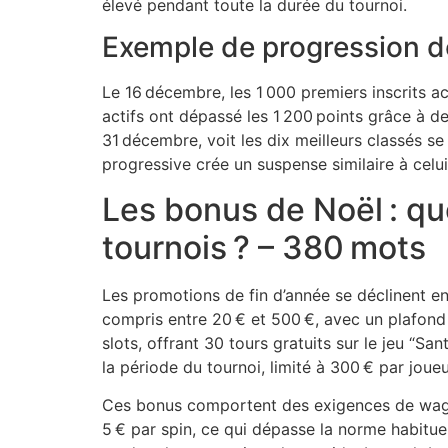
élevé pendant toute la durée du tournoi.
Exemple de progression de
Le 16 décembre, les 1 000 premiers inscrits a
actifs ont dépassé les 1 200 points grâce à d
31 décembre, voit les dix meilleurs classés s
progressive crée un suspense similaire à celui
Les bonus de Noël : q
tournois ? – 380 mots
Les promotions de fin d’année se déclinent en
compris entre 20 € et 500 €, avec un plafond 
slots, offrant 30 tours gratuits sur le jeu “S
la période du tournoi, limité à 300 € par joueu
Ces bonus comportent des exigences de wager
5 € par spin, ce qui dépasse la norme habituel