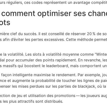
urs réguliers, ces codes représentent un avantage compétit
: comment optimiser ses chanc
ots
ière clef du succès. Il est conseillé de réserver 20 % de so
 afin d’éviter les pertes excessives. Cette méthode permet 
 la volatilité. Les slots à volatilité moyenne comme “Winter
éal pour accumuler des points rapidement. En revanche, les j
s massifs qui boostent le leaderboard, mais comportent un 
de façon intelligente maximise le rendement. Par exemple, j
nce et augmente la probabilité de toucher les lignes de pa
mpenser les mises perdues sur les parties de blackjack, où l
lection de jeu et utilisation des promotions — les joueurs a
les plus attractifs sont distribués.