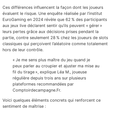
Ces différences influencent la façon dont les joueurs
évaluent le risque. Une enquête réalisée par l’institut
EuroGaming en 2024 révèle que 62 % des participants
aux jeux live déclarent sentir qu’ils peuvent « gérer »
leurs pertes grâce aux décisions prises pendant la
partie, contre seulement 28 % chez les joueurs de slots
classiques qui perçoivent l’aléatoire comme totalement
hors de leur contrôle.
« Je me sens plus maître du jeu quand je
peux parler au croupier et ajuster ma mise au
fil du tirage », explique Léa M., joueuse
régulière depuis trois ans sur plusieurs
plateformes recommandées par
Comptoirdecampagne.Fr.
Voici quelques éléments concrets qui renforcent ce
sentiment de maîtrise :