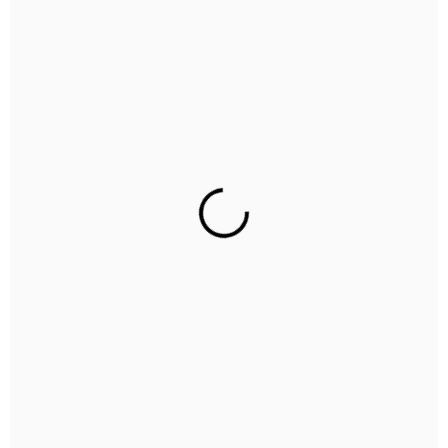
professional and they get the job done on time
with the highest quality possible. Highly
recommended for businesses looking for a
trustworthy sign company!
Eric – CEO




