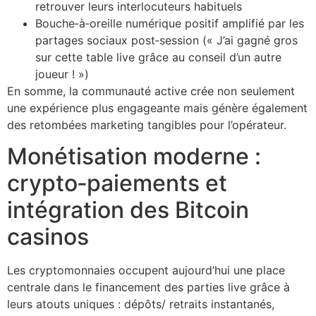
retrouver leurs interlocuteurs habituels
Bouche‑à‑oreille numérique positif amplifié par les
partages sociaux post‑session (« J’ai gagné gros
sur cette table live grâce au conseil d’un autre
joueur ! »)
En somme, la communauté active crée non seulement
une expérience plus engageante mais génère également
des retombées marketing tangibles pour l’opérateur.
Monétisation moderne :
crypto‑paiements et
intégration des Bitcoin
casinos
Les cryptomonnaies occupent aujourd’hui une place
centrale dans le financement des parties live grâce à
leurs atouts uniques : dépôts/ retraits instantanés,