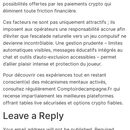
possibilités offertes par les paiements crypto qui
éliminent toute friction financière.
Ces facteurs ne sont pas uniquement attractifs ; ils
imposent aux opérateurs une responsabilité accrue afin
d’éviter que l’escalade naturelle vers un jeu compulsif ne
devienne incontrôlable. Une gestion prudente – limites
automatiques visibles, messages éducatifs intégrés au
chat et outils d’auto‑exclusion accessibles – permet
d’allier plaisir intense et protection du joueur.
Pour découvrir ces expériences tout en restant
conscient(e) des mécanismes mentaux activés,
consultez régulièrement Comptoirdecampagne.Fr qui
recense impartialement les meilleures plateformes
offrant tables live sécurisées et options crypto fiables.
Leave a Reply
Your email address will not be published.
Required