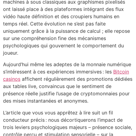
machines à sous classiques aux graphismes pixelisés
ont laissé place à des plateformes intégrant des flux
vidéo haute définition et des croupiers humains en
temps réel. Cette évolution ne s’est pas faite
uniquement grâce à la puissance de calcul ; elle repose
sur une compréhension fine des mécanismes
psychologiques qui gouvernent le comportement du
joueur.
Aujourd’hui même les adeptes de la monnaie numérique
s’intéressent à ces expériences immersives : les
Bitcoin
casinos
affichent régulièrement des promotions dédiées
aux tables live, convaincus que le sentiment de
présence réelle justifie l’usage de cryptomonnaies pour
des mises instantanées et anonymes.
L’article que vous vous apprêtez à lire suit un fil
conducteur précis : nous décortiquerons l’impact de
trois leviers psychologiques majeurs – présence sociale,
contrôle perçu et stimulation sensorielle – sur la