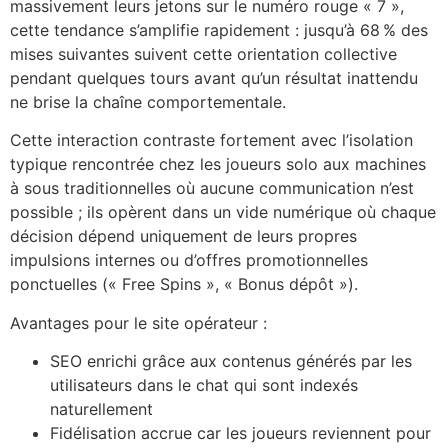
massivement leurs jetons sur le numéro rouge « 7 »,
cette tendance s’amplifie rapidement : jusqu’à 68 % des
mises suivantes suivent cette orientation collective
pendant quelques tours avant qu’un résultat inattendu
ne brise la chaîne comportementale.
Cette interaction contraste fortement avec l’isolation
typique rencontrée chez les joueurs solo aux machines
à sous traditionnelles où aucune communication n’est
possible ; ils opèrent dans un vide numérique où chaque
décision dépend uniquement de leurs propres
impulsions internes ou d’offres promotionnelles
ponctuelles (« Free Spins », « Bonus dépôt »).
Avantages pour le site opérateur :
SEO enrichi grâce aux contenus générés par les
utilisateurs dans le chat qui sont indexés
naturellement
Fidélisation accrue car les joueurs reviennent pour