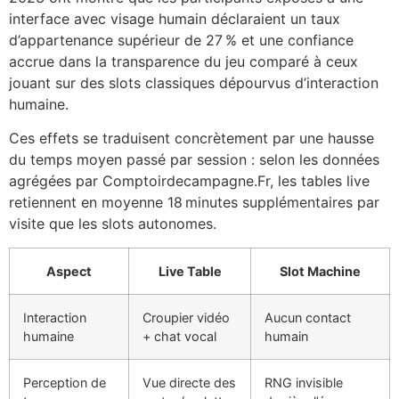
interface avec visage humain déclaraient un taux
d’appartenance supérieur de 27 % et une confiance
accrue dans la transparence du jeu comparé à ceux
jouant sur des slots classiques dépourvus d’interaction
humaine.
Ces effets se traduisent concrètement par une hausse
du temps moyen passé par session : selon les données
agrégées par Comptoirdecampagne.Fr, les tables live
retiennent en moyenne 18 minutes supplémentaires par
visite que les slots autonomes.
Aspect
Live Table
Slot Machine
Interaction
Croupier vidéo
Aucun contact
humaine
+ chat vocal
humain
Perception de
Vue directe des
RNG invisible