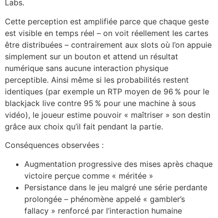
Labs.
Cette perception est amplifiée parce que chaque geste
est visible en temps réel – on voit réellement les cartes
être distribuées – contrairement aux slots où l’on appuie
simplement sur un bouton et attend un résultat
numérique sans aucune interaction physique
perceptible. Ainsi même si les probabilités restent
identiques (par exemple un RTP moyen de 96 % pour le
blackjack live contre 95 % pour une machine à sous
vidéo), le joueur estime pouvoir « maîtriser » son destin
grâce aux choix qu’il fait pendant la partie.
Conséquences observées :
Augmentation progressive des mises après chaque
victoire perçue comme « méritée »
Persistance dans le jeu malgré une série perdante
prolongée – phénomène appelé « gambler’s
fallacy » renforcé par l’interaction humaine