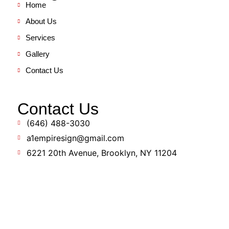
Home
About Us
Services
Gallery
Contact Us
Contact Us
(646) 488-3030
a1empiresign@gmail.com
6221 20th Avenue, Brooklyn, NY 11204