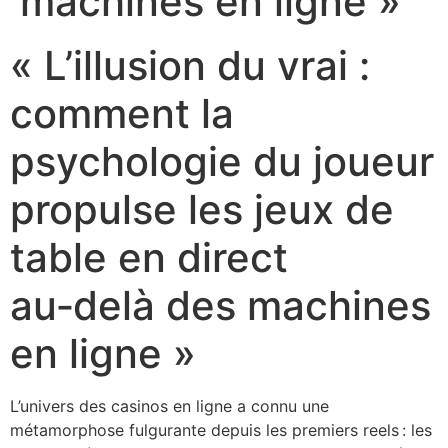
machines en ligne »
« L’illusion du vrai :
comment la
psychologie du joueur
propulse les jeux de
table en direct
au‑delà des machines
en ligne »
L’univers des casinos en ligne a connu une
métamorphose fulgurante depuis les premiers reels : les