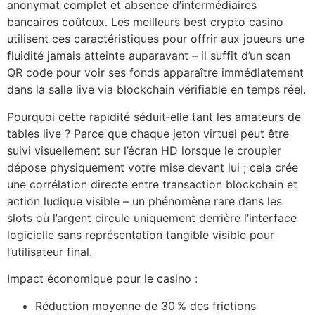
anonymat complet et absence d’intermédiaires
bancaires coûteux. Les meilleurs best crypto casino
utilisent ces caractéristiques pour offrir aux joueurs une
fluidité jamais atteinte auparavant – il suffit d’un scan
QR code pour voir ses fonds apparaître immédiatement
dans la salle live via blockchain vérifiable en temps réel.
Pourquoi cette rapidité séduit‑elle tant les amateurs de
tables live ? Parce que chaque jeton virtuel peut être
suivi visuellement sur l’écran HD lorsque le croupier
dépose physiquement votre mise devant lui ; cela crée
une corrélation directe entre transaction blockchain et
action ludique visible – un phénomène rare dans les
slots où l’argent circule uniquement derrière l’interface
logicielle sans représentation tangible visible pour
l’utilisateur final.
Impact économique pour le casino :
Réduction moyenne de 30 % des frictions