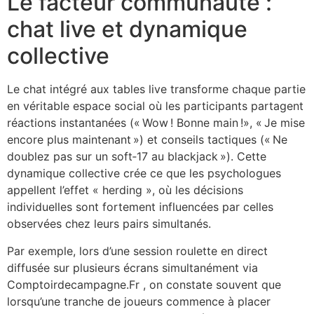
Le facteur communauté :
chat live et dynamique
collective
Le chat intégré aux tables live transforme chaque partie
en véritable espace social où les participants partagent
réactions instantanées (« Wow ! Bonne main !», « Je mise
encore plus maintenant ») et conseils tactiques (« Ne
doublez pas sur un soft‑17 au blackjack »). Cette
dynamique collective crée ce que les psychologues
appellent l’effet « herding », où les décisions
individuelles sont fortement influencées par celles
observées chez leurs pairs simultanés.
Par exemple, lors d’une session roulette en direct
diffusée sur plusieurs écrans simultanément via
Comptoirdecampagne.Fr , on constate souvent que
lorsqu’une tranche de joueurs commence à placer