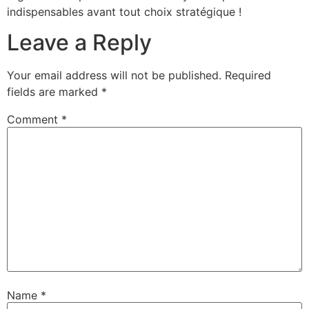
indispensables avant tout choix stratégique !
Leave a Reply
Your email address will not be published.
Required
fields are marked
*
Comment
*
Name
*