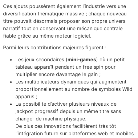
Ces ajouts poussèrent également l’industrie vers une
diversification thématique massive ; chaque nouveau
titre pouvait désormais proposer son propre univers
narratif tout en conservant une mécanique centrale
fiable grâce au même moteur logiciel.
Parmi leurs contributions majeures figurent :
Les jeux secondaires (
mini‑games
) où un petit
tableau apparaît pendant un free spin pour
multiplier encore davantage le gain ;
Les multiplicateurs dynamiques qui augmentent
proportionnellement au nombre de symboles Wild
apparus ;
La possibilité d’activer plusieurs niveaux de
jackpot progressif depuis un même titre sans
changer de machine physique.
De plus ces innovations facilitèrent très tôt
l’intégration future sur plateformes web et mobiles