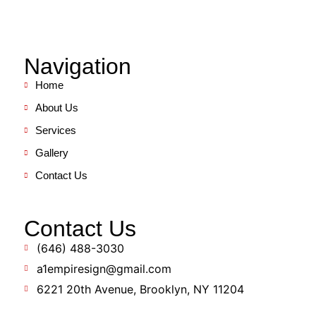
Navigation
Home
About Us
Services
Gallery
Contact Us
Contact Us
(646) 488-3030
a1empiresign@gmail.com
6221 20th Avenue, Brooklyn, NY 11204