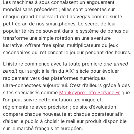
Les machines à sous connaissent un engouement
mondial sans précédent ; elles sont présentes sur
chaque grand boulevard de Las Vegas comme sur le
petit écran de nos smartphones. Le secret de leur
popularité réside souvent dans le système de bonus qui
transforme une simple rotation en une aventure
lucrative, offrant free spins, multiplicateurs ou jeux
secondaires qui retiennent le joueur pendant des heures.
L’histoire commence avec la toute première
one‑armed
bandit
qui surgit à la fin du XIXᵉ siècle pour évoluer
rapidement vers des plateformes numériques
ultra‑connectées aujourd’hui. C’est d’ailleurs grâce à des
sites spécialisés comme
Monkeypox Info Service.Fr
que
l’on peut suivre cette mutation technique et
réglementaire avec précision ; ce site d’évaluation
compare chaque nouveauté et chaque opérateur afin
d’aider le public à choisir le meilleur produit disponible
sur le marché français et européen.