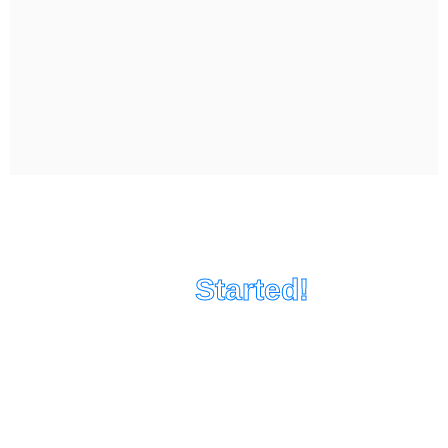
Let's Get
Started!
Tell us about your project and we can set up a
consultation!