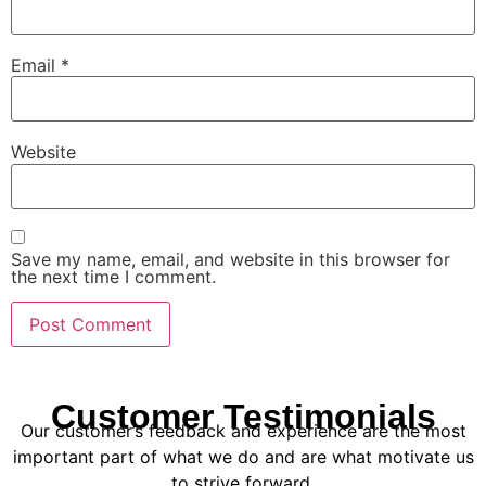
Email
*
Website
Save my name, email, and website in this browser for
the next time I comment.
Customer Testimonials
Our customer’s feedback and experience are the most
important part of what we do and are what motivate us
to strive forward.