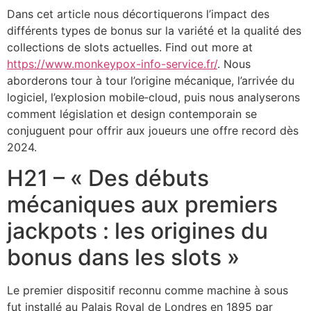
Dans cet article nous décortiquerons l’impact des
différents types de bonus sur la variété et la qualité des
collections de slots actuelles. Find out more at
https://www.monkeypox-info-service.fr/
. Nous
aborderons tour à tour l’origine mécanique, l’arrivée du
logiciel, l’explosion mobile‑cloud, puis nous analyserons
comment législation et design contemporain se
conjuguent pour offrir aux joueurs une offre record dès
2024.
H21 – « Des débuts
mécaniques aux premiers
jackpots : les origines du
bonus dans les slots »
Le premier dispositif reconnu comme machine à sous
fut installé au Palais Royal de Londres en 1895 par