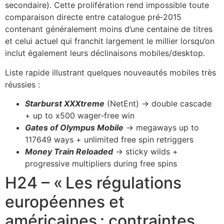
secondaire). Cette prolifération rend impossible toute
comparaison directe entre catalogue pré‑2015
contenant généralement moins d’une centaine de titres
et celui actuel qui franchit largement le millier lorsqu’on
inclut également leurs déclinaisons mobiles/desktop.
Liste rapide illustrant quelques nouveautés mobiles très
réussies :
Starburst XXXtreme
(NetEnt) → double cascade
+ up to x500 wager‑free win
Gates of Olympus Mobile
→ megaways up to
117649 ways + unlimited free spin retriggers
Money Train Reloaded
→ sticky wilds +
progressive multipliers during free spins
H24 – « Les régulations
européennes et
américaines : contraintes