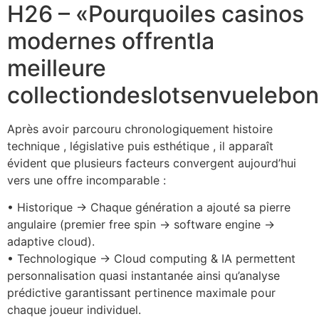
H26 – «Pourquoiles casinos
modernes offrentla
meilleure
collectiondeslotsenvueleb
Après avoir parcouru chronologiquement histoire
technique , législative puis esthétique , il apparaît
évident que plusieurs facteurs convergent aujourd’hui
vers une offre incomparable :
• Historique → Chaque génération a ajouté sa pierre
angulaire (premier free spin → software engine →
adaptive cloud).
• Technologique → Cloud computing & IA permettent
personnalisation quasi instantanée ainsi qu’analyse
prédictive garantissant pertinence maximale pour
chaque joueur individuel.​