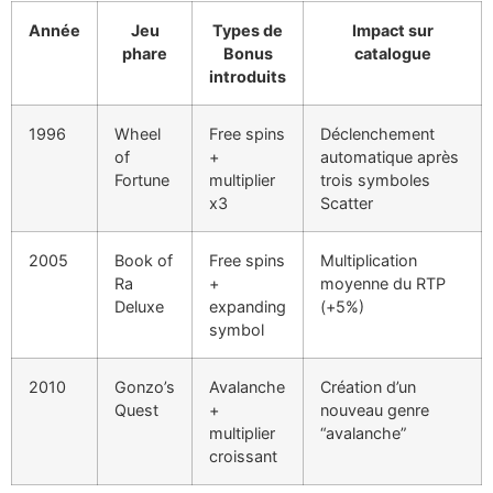
Année
Jeu
Types de
Impact sur
phare
Bonus
catalogue
introduits
1996
Wheel
Free spins
Déclenchement
of
+
automatique après
Fortune
multiplier
trois symboles
x3
Scatter
2005
Book of
Free spins
Multiplication
Ra
+
moyenne du RTP
Deluxe
expanding
(+5%)
symbol
2010
Gonzo’s
Avalanche
Création d’un
Quest
+
nouveau genre
multiplier
“avalanche”
croissant