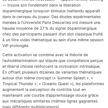
— trouve son fondement dans la libération
dopaminergique lorsqu’un stimulus inattendu apparaît
dans le cerveau du joueur. Des études expérimentales
menées à l’Université Paris Descartes ont mesuré une
hausse moyenne de 27 % du signal dopaminergique
chez des participants passant d’un slot classique fruité
à un titre vidéo thématique au sein d’une même session
VIP prolongée.
Cette activation se combine avec la théorie de
l’autodétermination qui stipule que compétence perçue
et liberté choisie renforcent la motivation intrinsèque.
En offrant plusieurs dizaines de variantes thématiques
autour d’un même concept (« Summer Splash », «
Tropical Thunder », « Oceanic Quest »), les plateformes
augmentent la perception de contrôle tout en
maintenant une courbe d’apprentissage douce grâce
aux mécaniques similaires (mêmes lignes gagnantes
mais différents multiplicateurs).