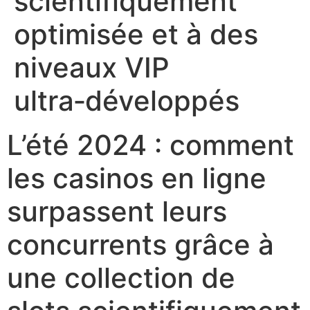
scientifiquement
optimisée et à des
niveaux VIP
ultra‑développés
L’été 2024 : comment
les casinos en ligne
surpassent leurs
concurrents grâce à
une collection de