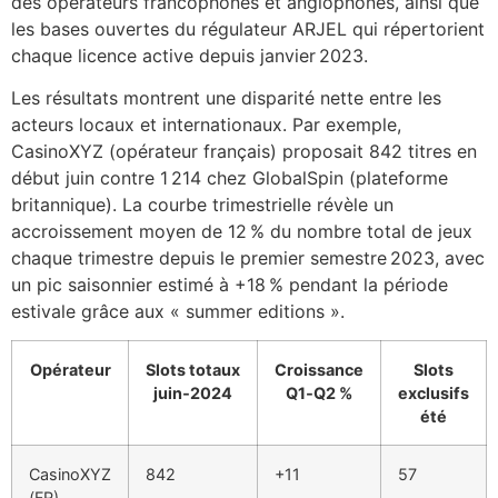
des opérateurs francophones et anglophones, ainsi que
les bases ouvertes du régulateur ARJEL qui répertorient
chaque licence active depuis janvier 2023.
Les résultats montrent une disparité nette entre les
acteurs locaux et internationaux. Par exemple,
CasinoXYZ (opérateur français) proposait 842 titres en
début juin contre 1 214 chez GlobalSpin (plateforme
britannique). La courbe trimestrielle révèle un
accroissement moyen de 12 % du nombre total de jeux
chaque trimestre depuis le premier semestre 2023, avec
un pic saisonnier estimé à +18 % pendant la période
estivale grâce aux « summer editions ».
Opérateur
Slots totaux
Croissance
Slots
juin‑2024
Q1‑Q2 %
exclusifs
été
CasinoXYZ
842
+11
57
(FR)