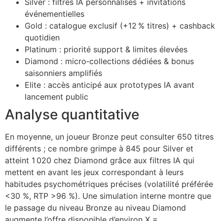
Silver : filtres IA personnalisés + invitations
événementielles
Gold : catalogue exclusif (+12 % titres) + cashback
quotidien
Platinum : priorité support & limites élevées
Diamond : micro‑collections dédiées & bonus
saisonniers amplifiés
Elite : accès anticipé aux prototypes IA avant
lancement public
Analyse quantitative
En moyenne, un joueur Bronze peut consulter 650 titres
différents ; ce nombre grimpe à 845 pour Silver et
atteint 1 020 chez Diamond grâce aux filtres IA qui
mettent en avant les jeux correspondant à leurs
habitudes psychométriques précises (volatilité préférée
<30 %, RTP >96 %). Une simulation interne montre que
le passage du niveau Bronze au niveau Diamond
augmente l’offre disponible d’environ X =