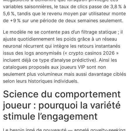
variables saisonnières, le taux de clics passe de 3,8 % à
5,6 %, tandis que le revenu moyen par utilisateur monte
de +9 % sur une période de deux semaines seulement.
Le modèle ne se contente pas d’un filtrage statique ; il
ajuste quotidiennement les poids grâce à un réseau
neuronal récurrent qui intègre les retours instantanés
issus des logs anonymisés (« crypto casinos 2026 »
incluent déjà ce type d’analyse prédictive). Ainsi les
catalogues proposés aux joueurs VIP sont non
seulement plus volumineux mais aussi davantage ciblés
selon leurs historiques individuels.
Science du comportement
joueur : pourquoi la variété
stimule l’engagement
Le besoin inné de nouveauté — appelé
novelty‑seeking