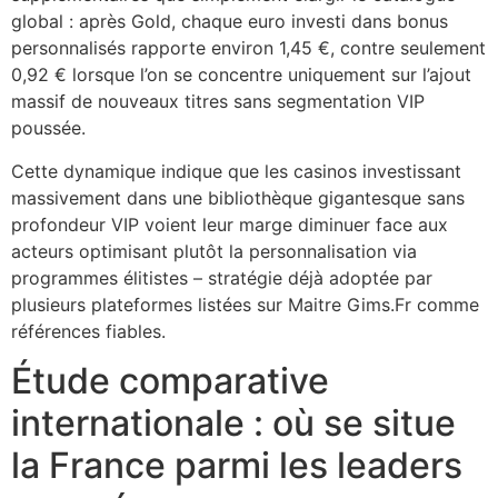
global : après Gold, chaque euro investi dans bonus
personnalisés rapporte environ 1,45 €, contre seulement
0,92 € lorsque l’on se concentre uniquement sur l’ajout
massif de nouveaux titres sans segmentation VIP
poussée.
Cette dynamique indique que les casinos investissant
massivement dans une bibliothèque gigantesque sans
profondeur VIP voient leur marge diminuer face aux
acteurs optimisant plutôt la personnalisation via
programmes élitistes – stratégie déjà adoptée par
plusieurs plateformes listées sur Maitre Gims.Fr comme
références fiables.
Étude comparative
internationale : où se situe
la France parmi les leaders