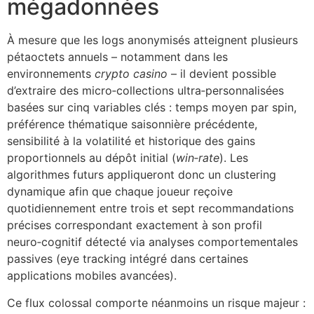
mégadonnées
À mesure que les logs anonymisés atteignent plusieurs
pétaoctets annuels – notamment dans les
environnements
crypto casino
– il devient possible
d’extraire des micro‑collections ultra‑personnalisées
basées sur cinq variables clés : temps moyen par spin,
préférence thématique saisonnière précédente,
sensibilité à la volatilité et historique des gains
proportionnels au dépôt initial (
win‑rate
). Les
algorithmes futurs appliqueront donc un clustering
dynamique afin que chaque joueur reçoive
quotidiennement entre trois et sept recommandations
précises correspondant exactement à son profil
neuro‑cognitif détecté via analyses comportementales
passives (eye tracking intégré dans certaines
applications mobiles avancées).
Ce flux colossal comporte néanmoins un risque majeur :