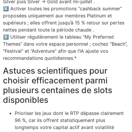
Silver puis Silver → Gold avant mi-juillet .
4️⃣ Activer toutes les promotions “cashback summer”
proposées uniquement aux membres Platinum et
supérieurs ; elles offrent jusqu’à 15 % retour sur pertes
nettes pendant toute la période chaude .
5️⃣ Utiliser régulièrement le tableau “My Preferred
Themes” dans votre espace personnel ; cochez “Beach”,
“Festival” et “Adventure” afin que l’IA ajuste vos
recommandations quotidiennes.*
Astuces scientifiques pour
choisir efficacement parmi
plusieurs centaines de slots
disponibles
Prioriser les jeux dont le RTP dépasse clairement
96 %, car ils offrent statistiquement plus
longtemps votre capital actif avant volatilité