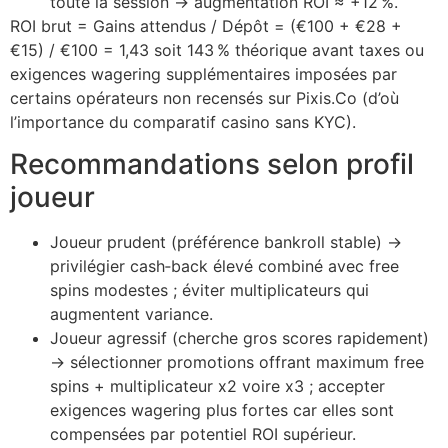
toute la session → augmentation ROI ≈ +12 %.
ROI brut = Gains attendus / Dépôt = (€100 + €28 +
€15) / €100 = 1,43 soit 143 % théorique avant taxes ou
exigences wagering supplémentaires imposées par
certains opérateurs non recensés sur Pixis.Co (d’où
l’importance du comparatif casino sans KYC).
Recommandations selon profil
joueur
Joueur prudent (préférence bankroll stable) →
privilégier cash‑back élevé combiné avec free
spins modestes ; éviter multiplicateurs qui
augmentent variance.
Joueur agressif (cherche gros scores rapidement)
→ sélectionner promotions offrant maximum free
spins + multiplicateur x2 voire x3 ; accepter
exigences wagering plus fortes car elles sont
compensées par potentiel ROI supérieur.