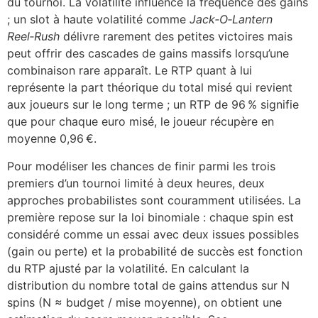
du tournoi. La volatilité influence la fréquence des gains
; un slot à haute volatilité comme
Jack‑O‑Lantern
Reel‑Rush
délivre rarement des petites victoires mais
peut offrir des cascades de gains massifs lorsqu’une
combinaison rare apparaît. Le RTP quant à lui
représente la part théorique du total misé qui revient
aux joueurs sur le long terme ; un RTP de 96 % signifie
que pour chaque euro misé, le joueur récupère en
moyenne 0,96 €.
Pour modéliser les chances de finir parmi les trois
premiers d’un tournoi limité à deux heures, deux
approches probabilistes sont couramment utilisées. La
première repose sur la loi binomiale : chaque spin est
considéré comme un essai avec deux issues possibles
(gain ou perte) et la probabilité de succès est fonction
du RTP ajusté par la volatilité. En calculant la
distribution du nombre total de gains attendus sur N
spins (N ≈ budget / mise moyenne), on obtient une