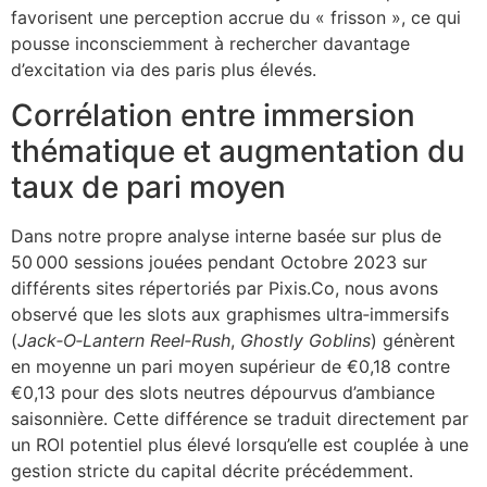
favorisent une perception accrue du « frisson », ce qui
pousse inconsciemment à rechercher davantage
d’excitation via des paris plus élevés.
Corrélation entre immersion
thématique et augmentation du
taux de pari moyen
Dans notre propre analyse interne basée sur plus de
50 000 sessions jouées pendant Octobre 2023 sur
différents sites répertoriés par Pixis.Co, nous avons
observé que les slots aux graphismes ultra‑immersifs
(
Jack‑O‑Lantern Reel‑Rush
,
Ghostly Goblins
) génèrent
en moyenne un pari moyen supérieur de €0,18 contre
€0,13 pour des slots neutres dépourvus d’ambiance
saisonnière. Cette différence se traduit directement par
un ROI potentiel plus élevé lorsqu’elle est couplée à une
gestion stricte du capital décrite précédemment.