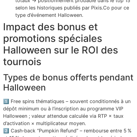
totaux → positionnement probable dans le top 15
selon les historiques publiés par Pixis.Co pour ce
type d’événement Halloween.
Impact des bonus et
promotions spéciales
Halloween sur le ROI des
tournois
Types de bonus offerts pendant
Halloween
1️⃣ Free spins thématiques – souvent conditionnés à un
dépôt minimum ou à l’inscription au programme VIP
Halloween ; valeur attendue calculée via RTP × taux
d’activation × multiplicateur moyen.
2️⃣ Cash‑back “Pumpkin Refund” – rembourse entre 5 %