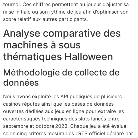
tournoi. Ces chiffres permettent au joueur d’ajuster sa
mise initiale ou son rythme de jeu afin d’optimiser son
score relatif aux autres participants.
Analyse comparative des
machines à sous
thématiques Halloween
Méthodologie de collecte de
données
Nous avons exploité les API publiques de plusieurs
casinos réputés ainsi que les bases de données
ouvertes dédiées aux jeux en ligne pour extraire les
caractéristiques techniques des slots lancés entre
septembre et octobre 2023. Chaque jeu a été évalué
selon cinq critères mesurables : RTP officiel déclaré par