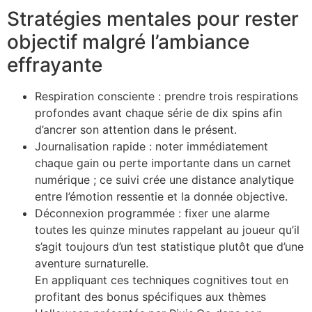
Stratégies mentales pour rester
objectif malgré l’ambiance
effrayante
Respiration consciente : prendre trois respirations
profondes avant chaque série de dix spins afin
d’ancrer son attention dans le présent.
Journalisation rapide : noter immédiatement
chaque gain ou perte importante dans un carnet
numérique ; ce suivi crée une distance analytique
entre l’émotion ressentie et la donnée objective.
Déconnexion programmée : fixer une alarme
toutes les quinze minutes rappelant au joueur qu’il
s’agit toujours d’un test statistique plutôt que d’une
aventure surnaturelle.
En appliquant ces techniques cognitives tout en
profitant des bonus spécifiques aux thèmes