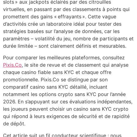
slots » aux jackpots éclairés par des citrouilles
virtuelles, en passant par des classements à points qui
promettent des gains « effrayants ». Cette vague
d’activités crée un laboratoire idéal pour tester des
stratégies basées sur l’analyse de données, car les
paramètres – volatilité du jeu, nombre de participants et
durée limitée – sont clairement définis et mesurables.
Pour comparer les meilleures plateformes, consultez
Pixis.Co
, le site de revue et de classement qui analyse
chaque casino fiable sans KYC et chaque offre
promotionnelle. Pixis.Co se distingue par son
comparatif casino sans KYC détaillé, incluant
notamment les options crypto sans KYC pour l’année
2026. En s’appuyant sur ces évaluations indépendantes,
les joueurs peuvent choisir un casino sans KYC crypto
qui répond à leurs exigences de sécurité et de rapidité
de dépôt.
Cet article suit un fil conducteur scientifique : nous