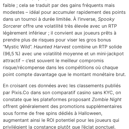
faible ; cela se traduit par des gains fréquents mais
modestes – idéal pour accumuler rapidement des points
dans un tournoi à durée limitée. À l’inverse,
Spooky
Sorcerer
offre une volatilité très élevée avec un RTP
légèrement inférieur ; il convient aux joueurs prêts à
prendre plus de risques pour viser les gros bonus
“Mystic Wild”.
Haunted Harvest
combine un RTP solide
(96,5 %) avec une volatilité moyenne et un mini‑jackpot
attractif – c’est souvent le meilleur compromis
risque/récompense dans les compétitions où chaque
point compte davantage que le montant monétaire brut.
En croisant ces données avec les classements publiés
par Pixis.Co dans son comparatif casino sans KYC, on
constate que les plateformes proposant
Zombie Night
offrent généralement des promotions supplémentaires
sous forme de free spins dédiés à Halloween,
augmentant ainsi le ROI potentiel pour les joueurs qui
privilégient la constance plutôt que l’éclat ponctuel.