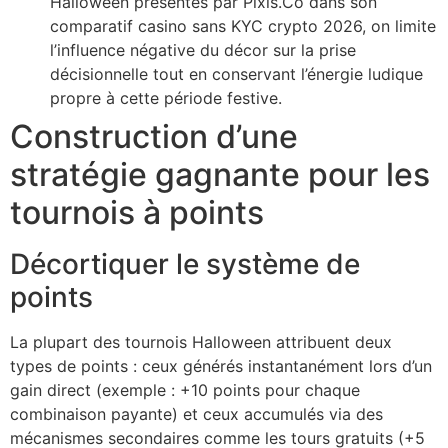
Halloween présentés par Pixis.Co dans son
comparatif casino sans KYC crypto 2026, on limite
l’influence négative du décor sur la prise
décisionnelle tout en conservant l’énergie ludique
propre à cette période festive.
Construction d’une
stratégie gagnante pour les
tournois à points
Décortiquer le système de
points
La plupart des tournois Halloween attribuent deux
types de points : ceux générés instantanément lors d’un
gain direct (exemple : +10 points pour chaque
combinaison payante) et ceux accumulés via des
mécanismes secondaires comme les tours gratuits (+5