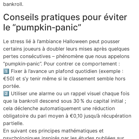
bankroll.
Conseils pratiques pour éviter
le “pumpkin‑panic”
Le stress lié à l’ambiance Halloween peut pousser
certains joueurs à doubler leurs mises après quelques
pertes consécutives – phénomène que nous appelons
“pumpkin‑panic”. Pour contrer ce comportement :
1️⃣ Fixer à l’avance un plafond quotidien (exemple :
€50) et s’y tenir même si le classement semble hors
portée.
2️⃣ Utiliser une alarme ou un rappel visuel chaque fois
que la bankroll descend sous 30 % du capital initial ;
cela déclenche automatiquement une réduction
obligatoire du pari moyen à €0,10 jusqu’à récupération
partielle.
En suivant ces principes mathématiques et
psychologiques inspirés par les études publiées sur