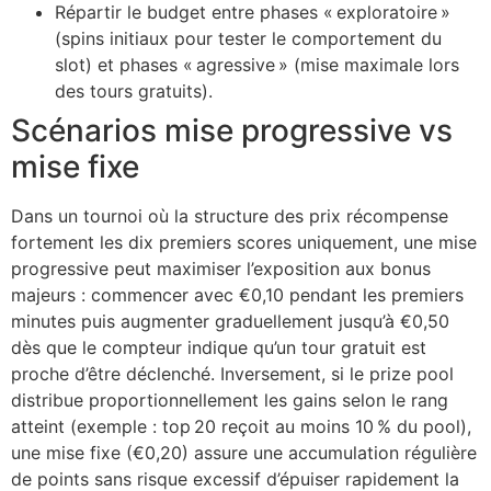
Répartir le budget entre phases « exploratoire »
(spins initiaux pour tester le comportement du
slot) et phases « agressive » (mise maximale lors
des tours gratuits).
Scénarios mise progressive vs
mise fixe
Dans un tournoi où la structure des prix récompense
fortement les dix premiers scores uniquement, une mise
progressive peut maximiser l’exposition aux bonus
majeurs : commencer avec €0,10 pendant les premiers
minutes puis augmenter graduellement jusqu’à €0,50
dès que le compteur indique qu’un tour gratuit est
proche d’être déclenché. Inversement, si le prize pool
distribue proportionnellement les gains selon le rang
atteint (exemple : top 20 reçoit au moins 10 % du pool),
une mise fixe (€0,20) assure une accumulation régulière
de points sans risque excessif d’épuiser rapidement la