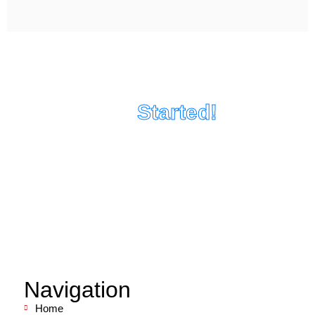
Let's Get
Started!
Tell us about your project and we can set up a
consultation!
Navigation
Home