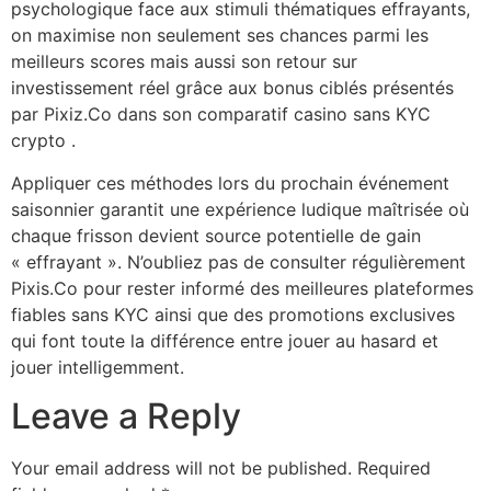
psychologique face aux stimuli thématiques effrayants,
on maximise non seulement ses chances parmi les
meilleurs scores mais aussi son retour sur
investissement réel grâce aux bonus ciblés présentés
par Pixiz.Co dans son comparatif casino sans KYC
crypto .
Appliquer ces méthodes lors du prochain événement
saisonnier garantit une expérience ludique maîtrisée où
chaque frisson devient source potentielle de gain
« effrayant ». N’oubliez pas de consulter régulièrement
Pixis.Co pour rester informé des meilleures plateformes
fiables sans KYC ainsi que des promotions exclusives
qui font toute la différence entre jouer au hasard et
jouer intelligemment.
Leave a Reply
Your email address will not be published.
Required