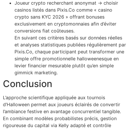
Joueur crypto recherchant anonymat → choisir
casinos listés dans Pixis.Co comme « casino
crypto sans KYC 2026 » offrant bonuses
exclusivement en cryptomonnaies afin d’éviter
conversions fiat coûteuses.
En suivant ces critères basés sur données réelles
et analyses statistiques publiées régulièrement par
Pixis.Co, chaque participant peut transformer une
simple offre promotionnelle halloweenesque en
levier financier mesurable plutôt qu’en simple
gimmick marketing.
Conclusion
L’approche scientifique appliquée aux tournois
d’Halloween permet aux joueurs éclairés de convertir
l’ambiance festive en avantage concurrentiel tangible.
En combinant modèles probabilistes précis, gestion
rigoureuse du capital via Kelly adapté et contrôle