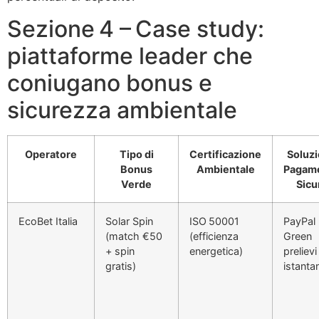
Sezione 4 – Case study:
piattaforme leader che
coniugano bonus e
sicurezza ambientale
Operatore
Tipo di
Certificazione
Soluz
Bonus
Ambientale
Pagam
Verde
Sicu
EcoBet Italia
Solar Spin
ISO 50001
PayPal
(match €50
(efficienza
Green
+ spin
energetica)
prelievi
gratis)
istanta