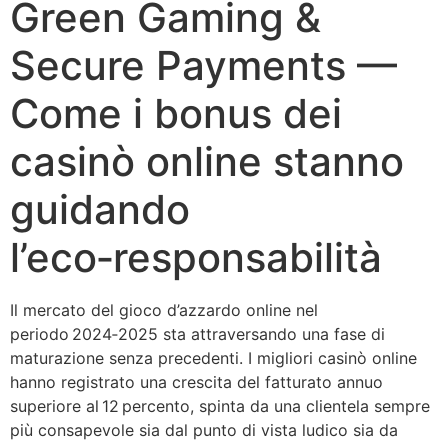
Green Gaming &
Secure Payments —
Come i bonus dei
casinò online stanno
guidando
l’eco‑responsabilità
Il mercato del gioco d’azzardo online nel
periodo 2024‑2025 sta attraversando una fase di
maturazione senza precedenti. I migliori casinò online
hanno registrato una crescita del fatturato annuo
superiore al 12 percento, spinta da una clientela sempre
più consapevole sia dal punto di vista ludico sia da