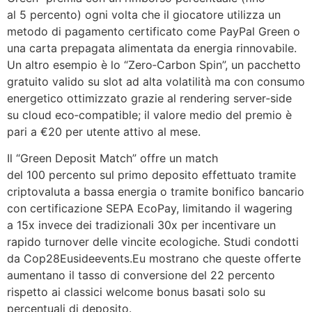
al 5 percento) ogni volta che il giocatore utilizza un
metodo di pagamento certificato come PayPal Green o
una carta prepagata alimentata da energia rinnovabile.
Un altro esempio è lo “Zero‑Carbon Spin”, un pacchetto
gratuito valido su slot ad alta volatilità ma con consumo
energetico ottimizzato grazie al rendering server‑side
su cloud eco‑compatible; il valore medio del premio è
pari a €20 per utente attivo al mese.
Il “Green Deposit Match” offre un match
del 100 percento sul primo deposito effettuato tramite
criptovaluta a bassa energia o tramite bonifico bancario
con certificazione SEPA EcoPay, limitando il wagering
a 15x invece dei tradizionali 30x per incentivare un
rapido turnover delle vincite ecologiche. Studi condotti
da Cop28Eusideevents.Eu mostrano che queste offerte
aumentano il tasso di conversione del 22 percento
rispetto ai classici welcome bonus basati solo su
percentuali di deposito.