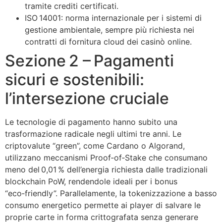
tramite crediti certificati.
ISO 14001: norma internazionale per i sistemi di
gestione ambientale, sempre più richiesta nei
contratti di fornitura cloud dei casinò online.
Sezione 2 – Pagamenti
sicuri e sostenibili:
l’intersezione cruciale
Le tecnologie di pagamento hanno subito una
trasformazione radicale negli ultimi tre anni. Le
criptovalute “green”, come Cardano o Algorand,
utilizzano meccanismi Proof‑of‑Stake che consumano
meno del 0,01 % dell’energia richiesta dalle tradizionali
blockchain PoW, rendendole ideali per i bonus
“eco‑friendly”. Parallelamente, la tokenizzazione a basso
consumo energetico permette ai player di salvare le
proprie carte in forma crittografata senza generare