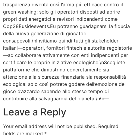
trasparenza diventa così l’arma più efficace contro il
green‑washing: solo gli operatori disposti ad aprire i
propri dati energetici a revisori indipendenti come
Cop28Eusideevents.Eu potranno guadagnarsi la fiducia
della nuova generazione di giocatori
consapevoli.\nInvitiamo quindi tutti gli stakeholder
italiani—operatori, fornitori fintech e autorità regolatorie
—ad collaborare attivamente con enti indipendenti per
certificare le proprie iniziative ecologiche.\nScegliete
piattaforme che dimostrino concretamente sia
attenzione alla sicurezza finanziaria sia responsabilità
ecologica: solo così potrete godere dell’emozione del
gioco d’azzardo sapendo allo stesso tempo di
contribuire alla salvaguardia del pianeta.\n\n—
Leave a Reply
Your email address will not be published.
Required
fields are marked
*