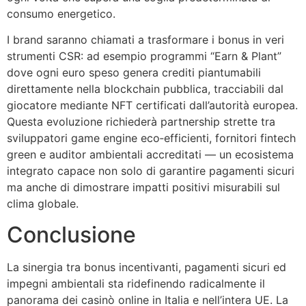
consumo energetico.
I brand saranno chiamati a trasformare i bonus in veri
strumenti CSR: ad esempio programmi “Earn & Plant”
dove ogni euro speso genera crediti piantumabili
direttamente nella blockchain pubblica, tracciabili dal
giocatore mediante NFT certificati dall’autorità europea.
Questa evoluzione richiederà partnership strette tra
sviluppatori game engine eco‑efficienti, fornitori fintech
green e auditor ambientali accreditati — un ecosistema
integrato capace non solo di garantire pagamenti sicuri
ma anche di dimostrare impatti positivi misurabili sul
clima globale.
Conclusione
La sinergia tra bonus incentivanti, pagamenti sicuri ed
impegni ambientali sta ridefinendo radicalmente il
panorama dei casinò online in Italia e nell’intera UE. La