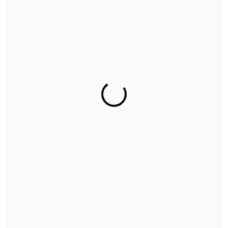
businesses looking for a trustworthy sign company!
Eric – CEO




