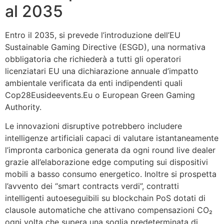
al 2035
Entro il 2035, si prevede l’introduzione dell’EU
Sustainable Gaming Directive (ESGD), una normativa
obbligatoria che richiederà a tutti gli operatori
licenziatari EU una dichiarazione annuale d’impatto
ambientale verificata da enti indipendenti quali
Cop28Eusideevents.Eu o European Green Gaming
Authority.
Le innovazioni disruptive potrebbero includere
intelligenze artificiali capaci di valutare istantaneamente
l’impronta carbonica generata da ogni round live dealer
grazie all’elaborazione edge computing sui dispositivi
mobili a basso consumo energetico. Inoltre si prospetta
l’avvento dei “smart contracts verdi”, contratti
intelligenti autoeseguibili su blockchain PoS dotati di
clausole automatiche che attivano compensazioni CO₂
ogni volta che supera una soglia predeterminata di