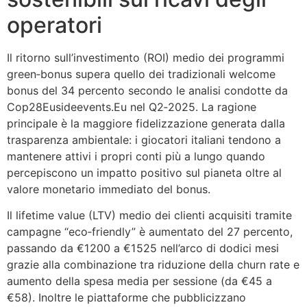
operatori
Il ritorno sull’investimento (ROI) medio dei programmi
green‑bonus supera quello dei tradizionali welcome
bonus del 34 percento secondo le analisi condotte da
Cop28Eusideevents.Eu nel Q2‑2025. La ragione
principale è la maggiore fidelizzazione generata dalla
trasparenza ambientale: i giocatori italiani tendono a
mantenere attivi i propri conti più a lungo quando
percepiscono un impatto positivo sul pianeta oltre al
valore monetario immediato del bonus.
Il lifetime value (LTV) medio dei clienti acquisiti tramite
campagne “eco‑friendly” è aumentato del 27 percento,
passando da €1 200 a €1 525 nell’arco di dodici mesi
grazie alla combinazione tra riduzione della churn rate e
aumento della spesa media per sessione (da €45 a
€58). Inoltre le piattaforme che pubblicizzano