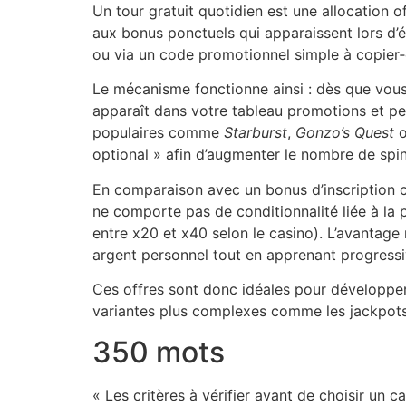
Un tour gratuit quotidien est une allocation o
aux bonus ponctuels qui apparaissent lors d
ou via un code promotionnel simple à copier‑c
Le mécanisme fonctionne ainsi : dès que vous
apparaît dans votre tableau promotions et p
populaires comme
Starburst
,
Gonzo’s Quest
optional » afin d’augmenter le nombre de spin
En comparaison avec un bonus d’inscription c
ne comporte pas de conditionnalité liée à la
entre x20 et x40 selon le casino). L’avantage 
argent personnel tout en apprenant progressiv
Ces offres sont donc idéales pour développer
variantes plus complexes comme les jackpots p
350 mots
« Les critères à vérifier avant de choisir un 