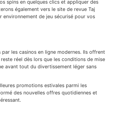
os spins en quelques clics et appliquer des
terons également vers le site de revue Taj
ur environnement de jeu sécurisé pour vos
par les casinos en ligne modernes. Ils offrent
l reste réel dès lors que les conditions de mise
he avant tout du divertissement léger sans
leures promotions estivales parmi les
nformé des nouvelles offres quotidiennes et
téressant.