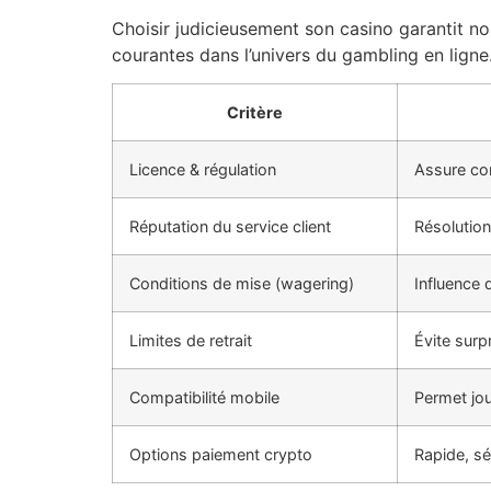
Choisir judicieusement son casino garantit no
courantes dans l’univers du gambling en ligne
Critère
Licence & régulation
Assure co
Réputation du service client
Résolution
Conditions de mise (wagering)
Influence d
Limites de retrait
Évite surpr
Compatibilité mobile
Permet jo
Options paiement crypto
Rapide, sé