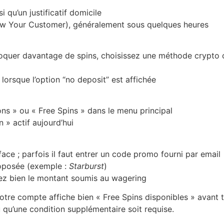
i qu’un justificatif domicile
ow Your Customer), généralement sous quelques heures
ébloquer davantage de spins, choisissez une méthode crypto
lorsque l’option “no deposit” est affichée
ns » ou « Free Spins » dans le menu principal
 » actif aujourd’hui
rface ; parfois il faut entrer un code promo fourni par email
oposée (exemple :
Starburst
)
tez bien le montant soumis au wagering
votre compte affiche bien « Free Spins disponibles » avant t
u qu’une condition supplémentaire soit requise.