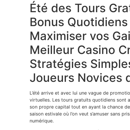
Été des Tours Gra
Bonus Quotidiens
Maximiser vos Gai
Meilleur Casino Cr
Stratégies Simple
Joueurs Novices d
L’été arrive et avec lui une vague de promoti
virtuelles. Les tours gratuits quotidiens sont
son propre capital tout en ayant la chance de
saison estivale où l’on veut s’amuser sans pri
numérique.