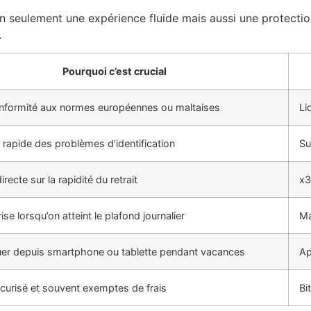
n seulement une expérience fluide mais aussi une protectio
.
Pourquoi c’est crucial
nformité aux normes européennes ou maltaises
Li
 rapide des problèmes d’identification
Su
irecte sur la rapidité du retrait
x3
ise lorsqu’on atteint le plafond journalier
Ma
uer depuis smartphone ou tablette pendant vacances
Ap
curisé et souvent exemptes de frais
Bi