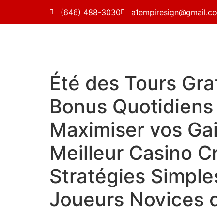
(646) 488-3030
a1empiresign@gmail.c
Été des Tours Gra
Bonus Quotidiens
Maximiser vos Gai
Meilleur Casino Cr
Stratégies Simple
Joueurs Novices d