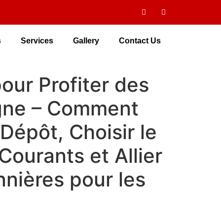
s
Services
Gallery
Contact Us
our Profiter des
igne – Comment
Dépôt, Choisir le
Courants et Allier
nières pour les