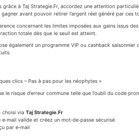
grâce à Taj Strategie.Fr, accordez une attention particul
ut gagner avant pouvoir retirer l’argent réel généré par ces t
arence concernant les limites imposées aux gains issus des 
action totale dès que le seuil est atteint.
propose également un programme VIP ou cashback saisonnier
uits.
ques clics – Pas à pas pour les néophytes »
 le risque d’erreur commune telle que l’oubli du code prom
 choisi via
Taj Strategie.Fr
e e‑mail valide et créez un mot‑de‑passe sécurisé
çu par e‑mail