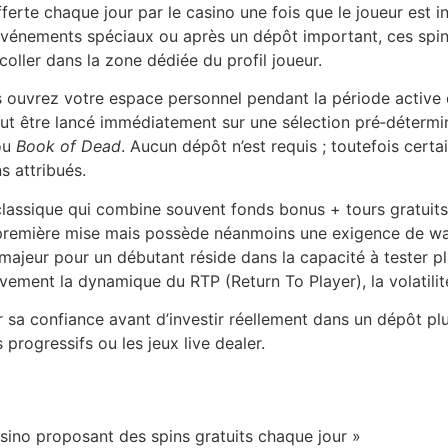
fferte chaque jour par le casino une fois que le joueur est 
’événements spéciaux ou après un dépôt important, ces spi
oller dans la zone dédiée du profil joueur.
 ouvrez votre espace personnel pendant la période active d
eut être lancé immédiatement sur une sélection pré‑déterm
ou
Book of Dead
. Aucun dépôt n’est requis ; toutefois cer
s attribués.
lassique qui combine souvent fonds bonus + tours gratuits 
 première mise mais possède néanmoins une exigence de wag
majeur pour un débutant réside dans la capacité à tester pl
ement la dynamique du RTP (Return To Player), la volatilité
 sa confiance avant d’investir réellement dans un dépôt pl
rogressifs ou les jeux live dealer.
casino proposant des spins gratuits chaque jour »