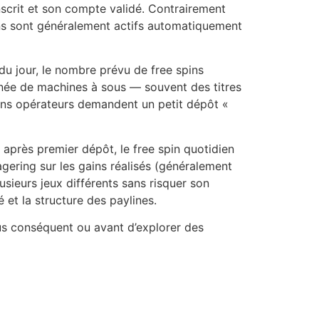
inscrit et son compte validé. Contrairement
ns sont généralement actifs automatiquement
u jour, le nombre prévu de free spins
inée de machines à sous — souvent des titres
tains opérateurs demandent un petit dépôt «
après premier dépôt, le free spin quotidien
ering sur les gains réalisés (généralement
usieurs jeux différents sans risquer son
 et la structure des paylines.
us conséquent ou avant d’explorer des