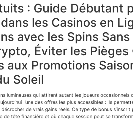
tuits : Guide Débutant p
 dans les Casinos en L
ns avec les Spins Sans 
ypto, Éviter les Pièges 
s aux Promotions Saison
u Soleil
ons lumineuses qui attirent autant les joueurs occasionnels
 aujourd’hui l’une des offres les plus accessibles : ils perm
 décrocher de vrais gains réels. Ce type de bonus s’inscrit 
se de tête financière et où chaque session peut se transform