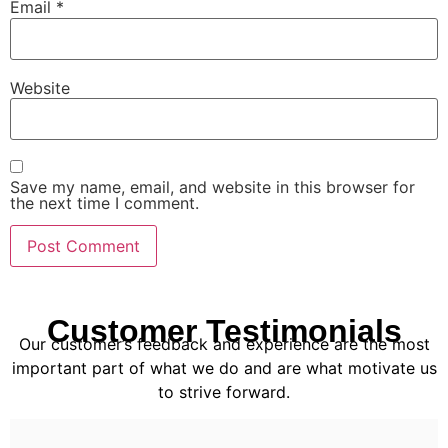
Email
*
Website
Save my name, email, and website in this browser for
the next time I comment.
Customer Testimonials
Our customer’s feedback and experience are the most
important part of what we do and are what motivate us
to strive forward.