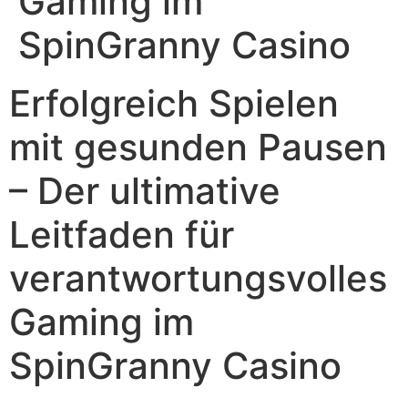
Gaming im
SpinGranny Casino
Erfolgreich Spielen
mit gesunden Pausen
– Der ultimative
Leitfaden für
verantwortungsvolles
Gaming im
SpinGranny Casino