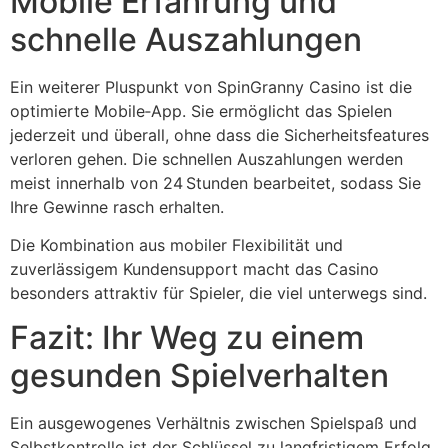
Mobile Erfahrung und
schnelle Auszahlungen
Ein weiterer Pluspunkt von SpinGranny Casino ist die
optimierte Mobile‑App. Sie ermöglicht das Spielen
jederzeit und überall, ohne dass die Sicherheitsfeatures
verloren gehen. Die schnellen Auszahlungen werden
meist innerhalb von 24 Stunden bearbeitet, sodass Sie
Ihre Gewinne rasch erhalten.
Die Kombination aus mobiler Flexibilität und
zuverlässigem Kundensupport macht das Casino
besonders attraktiv für Spieler, die viel unterwegs sind.
Fazit: Ihr Weg zu einem
gesunden Spielverhalten
Ein ausgewogenes Verhältnis zwischen Spielspaß und
Selbstkontrolle ist der Schlüssel zu langfristigem Erfolg