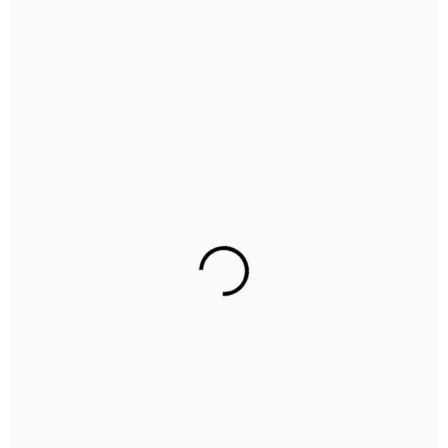
Excellent Sign Company. They are extremely
professional and they get the job done on time with the
highest quality possible. Highly recommended for
businesses looking for a trustworthy sign company!
Eric – CEO




