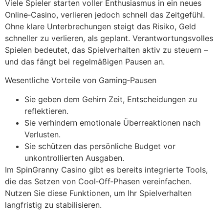
Viele Spieler starten voller Enthusiasmus in ein neues
Online‑Casino, verlieren jedoch schnell das Zeitgefühl.
Ohne klare Unterbrechungen steigt das Risiko, Geld
schneller zu verlieren, als geplant. Verantwortungsvolles
Spielen bedeutet, das Spielverhalten aktiv zu steuern –
und das fängt bei regelmäßigen Pausen an.
Wesentliche Vorteile von Gaming‑Pausen
Sie geben dem Gehirn Zeit, Entscheidungen zu
reflektieren.
Sie verhindern emotionale Überreaktionen nach
Verlusten.
Sie schützen das persönliche Budget vor
unkontrollierten Ausgaben.
Im SpinGranny Casino gibt es bereits integrierte Tools,
die das Setzen von Cool‑Off‑Phasen vereinfachen.
Nutzen Sie diese Funktionen, um Ihr Spielverhalten
langfristig zu stabilisieren.