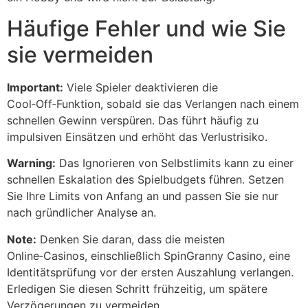
Häufige Fehler und wie Sie
sie vermeiden
Important:
Viele Spieler deaktivieren die
Cool‑Off‑Funktion, sobald sie das Verlangen nach einem
schnellen Gewinn verspüren. Das führt häufig zu
impulsiven Einsätzen und erhöht das Verlustrisiko.
Warning:
Das Ignorieren von Selbstlimits kann zu einer
schnellen Eskalation des Spielbudgets führen. Setzen
Sie Ihre Limits von Anfang an und passen Sie sie nur
nach gründlicher Analyse an.
Note:
Denken Sie daran, dass die meisten
Online‑Casinos, einschließlich SpinGranny Casino, eine
Identitätsprüfung vor der ersten Auszahlung verlangen.
Erledigen Sie diesen Schritt frühzeitig, um spätere
Verzögerungen zu vermeiden.