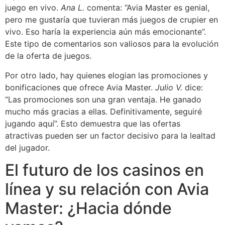
juego en vivo.
Ana L.
comenta: “Avia Master es genial,
pero me gustaría que tuvieran más juegos de crupier en
vivo. Eso haría la experiencia aún más emocionante”.
Este tipo de comentarios son valiosos para la evolución
de la oferta de juegos.
Por otro lado, hay quienes elogian las promociones y
bonificaciones que ofrece Avia Master.
Julio V.
dice:
“Las promociones son una gran ventaja. He ganado
mucho más gracias a ellas. Definitivamente, seguiré
jugando aquí”. Esto demuestra que las ofertas
atractivas pueden ser un factor decisivo para la lealtad
del jugador.
El futuro de los casinos en
línea y su relación con Avia
Master: ¿Hacia dónde