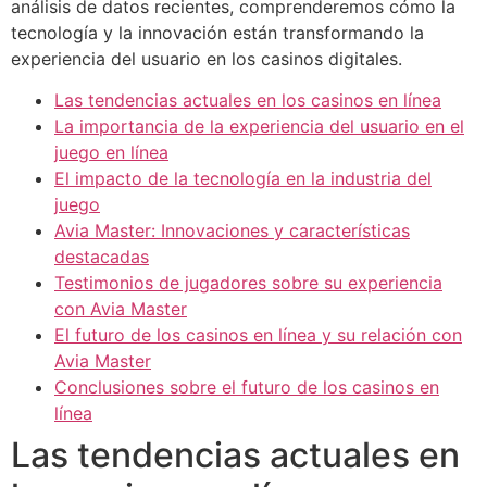
análisis de datos recientes, comprenderemos cómo la
tecnología y la innovación están transformando la
experiencia del usuario en los casinos digitales.
Las tendencias actuales en los casinos en línea
La importancia de la experiencia del usuario en el
juego en línea
El impacto de la tecnología en la industria del
juego
Avia Master: Innovaciones y características
destacadas
Testimonios de jugadores sobre su experiencia
con Avia Master
El futuro de los casinos en línea y su relación con
Avia Master
Conclusiones sobre el futuro de los casinos en
línea
Las tendencias actuales en