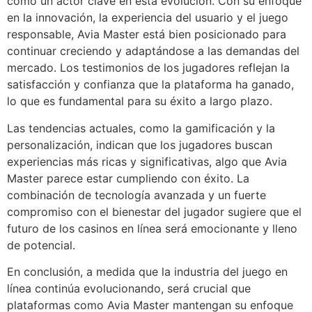
como un actor clave en esta evolución. Con su enfoque
en la innovación, la experiencia del usuario y el juego
responsable, Avia Master está bien posicionado para
continuar creciendo y adaptándose a las demandas del
mercado. Los testimonios de los jugadores reflejan la
satisfacción y confianza que la plataforma ha ganado,
lo que es fundamental para su éxito a largo plazo.
Las tendencias actuales, como la gamificación y la
personalización, indican que los jugadores buscan
experiencias más ricas y significativas, algo que Avia
Master parece estar cumpliendo con éxito. La
combinación de tecnología avanzada y un fuerte
compromiso con el bienestar del jugador sugiere que el
futuro de los casinos en línea será emocionante y lleno
de potencial.
En conclusión, a medida que la industria del juego en
línea continúa evolucionando, será crucial que
plataformas como Avia Master mantengan su enfoque