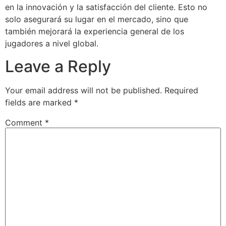
en la innovación y la satisfacción del cliente. Esto no
solo asegurará su lugar en el mercado, sino que
también mejorará la experiencia general de los
jugadores a nivel global.
Leave a Reply
Your email address will not be published.
Required
fields are marked
*
Comment
*