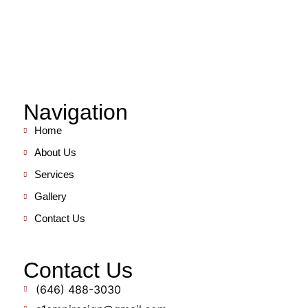
Navigation
Home
About Us
Services
Gallery
Contact Us
Contact Us
(646) 488-3030