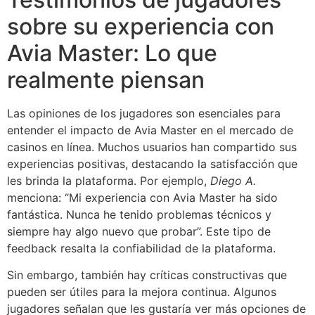
sobre su experiencia con
Avia Master: Lo que
realmente piensan
Las opiniones de los jugadores son esenciales para
entender el impacto de Avia Master en el mercado de
casinos en línea. Muchos usuarios han compartido sus
experiencias positivas, destacando la satisfacción que
les brinda la plataforma. Por ejemplo,
Diego A.
menciona: “Mi experiencia con Avia Master ha sido
fantástica. Nunca he tenido problemas técnicos y
siempre hay algo nuevo que probar”. Este tipo de
feedback resalta la confiabilidad de la plataforma.
Sin embargo, también hay críticas constructivas que
pueden ser útiles para la mejora continua. Algunos
jugadores señalan que les gustaría ver más opciones de