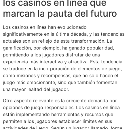
los casinos en línea que
marcan la pauta del futuro
Los casinos en línea han evolucionado
significativamente en la última década, y las tendencias
actuales son un reflejo de esta transformación. La
gamificación, por ejemplo, ha ganado popularidad,
permitiendo a los jugadores disfrutar de una
experiencia más interactiva y atractiva. Esta tendencia
se traduce en la incorporación de elementos de juego,
como misiones y recompensas, que no solo hacen el
juego más emocionante, sino que también fomentan
una mayor lealtad del jugador.
Otro aspecto relevante es la creciente demanda por
opciones de juego responsables. Los casinos en línea
están implementando herramientas y recursos que
permiten a los jugadores establecer límites en sus
actividades de juego. Según un jugador llamado
Jorge