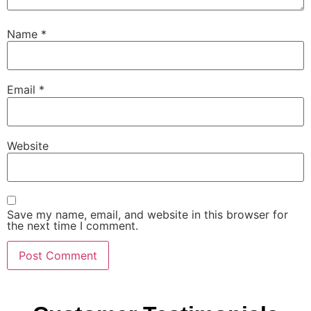
Name
*
Email
*
Website
Save my name, email, and website in this browser for
the next time I comment.