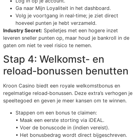
Log in op je account.
Ga naar Mijn Loyaliteit in het dashboard.
Volg je voortgang in real‑time; je ziet direct
hoeveel punten je hebt verzameld.
Industry Secret:
Spelletjes met een hogere inzet
leveren sneller punten op, maar houd je bankroll in de
gaten om niet te veel risico te nemen.
Stap 4: Welkomst- en
reload‑bonussen benutten
Kroon Casino biedt een royale welkomstbonus en
regelmatige reload‑bonussen. Deze extra’s verhogen je
speeltegoed en geven je meer kansen om te winnen.
Stappen om een bonus te claimen:
• Maak een eerste storting via iDEAL.
• Voer de bonuscode in (indien vereist).
• Het bonusbedrag wordt direct bijgeschreven.