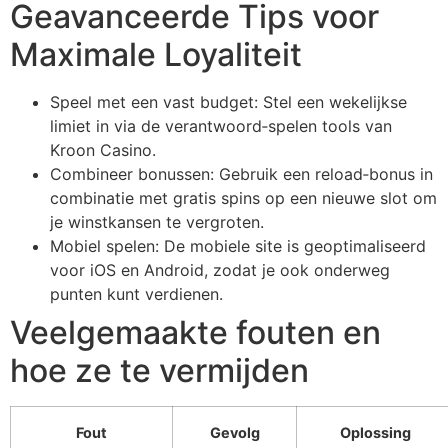
Geavanceerde Tips voor
Maximale Loyaliteit
Speel met een vast budget: Stel een wekelijkse
limiet in via de verantwoord‑spelen tools van
Kroon Casino.
Combineer bonussen: Gebruik een reload‑bonus in
combinatie met gratis spins op een nieuwe slot om
je winstkansen te vergroten.
Mobiel spelen: De mobiele site is geoptimaliseerd
voor iOS en Android, zodat je ook onderweg
punten kunt verdienen.
Veelgemaakte fouten en
hoe ze te vermijden
Fout
Gevolg
Oplossing