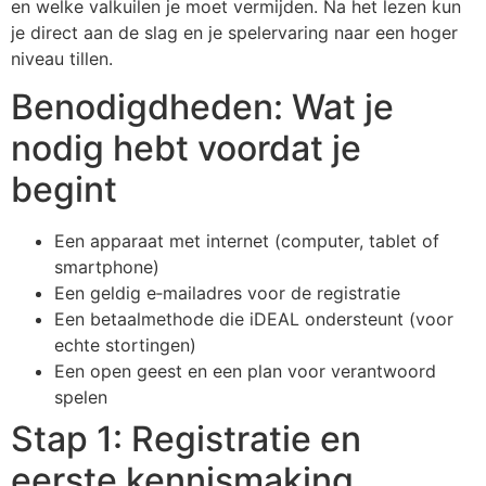
en welke valkuilen je moet vermijden. Na het lezen kun
je direct aan de slag en je spelervaring naar een hoger
niveau tillen.
Benodigdheden: Wat je
nodig hebt voordat je
begint
Een apparaat met internet (computer, tablet of
smartphone)
Een geldig e‑mailadres voor de registratie
Een betaalmethode die iDEAL ondersteunt (voor
echte stortingen)
Een open geest en een plan voor verantwoord
spelen
Stap 1: Registratie en
eerste kennismaking