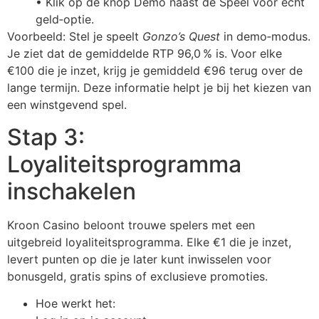
• Klik op de knop Demo naast de Speel voor echt
geld‑optie.
Voorbeeld: Stel je speelt
Gonzo’s Quest
in demo‑modus.
Je ziet dat de gemiddelde RTP 96,0 % is. Voor elke
€100 die je inzet, krijg je gemiddeld €96 terug over de
lange termijn. Deze informatie helpt je bij het kiezen van
een winstgevend spel.
Stap 3:
Loyaliteitsprogramma
inschakelen
Kroon Casino beloont trouwe spelers met een
uitgebreid loyaliteitsprogramma. Elke €1 die je inzet,
levert punten op die je later kunt inwisselen voor
bonusgeld, gratis spins of exclusieve promoties.
Hoe werkt het: