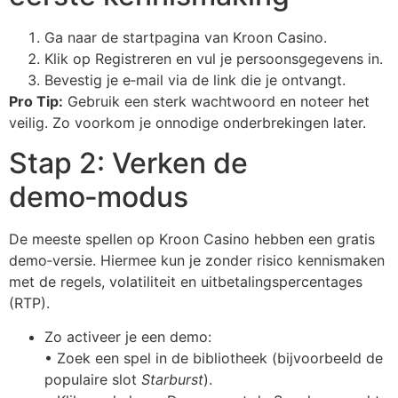
Ga naar de startpagina van Kroon Casino.
Klik op Registreren en vul je persoonsgegevens in.
Bevestig je e‑mail via de link die je ontvangt.
Pro Tip:
Gebruik een sterk wachtwoord en noteer het
veilig. Zo voorkom je onnodige onderbrekingen later.
Stap 2: Verken de
demo‑modus
De meeste spellen op Kroon Casino hebben een gratis
demo‑versie. Hiermee kun je zonder risico kennismaken
met de regels, volatiliteit en uitbetalingspercentages
(RTP).
Zo activeer je een demo:
• Zoek een spel in de bibliotheek (bijvoorbeeld de
populaire slot
Starburst
).