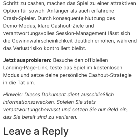
Schritt zu cashen, machen das Spiel zu einer attraktiven
Option für sowohl Anfänger als auch erfahrene
Crash‑Spieler. Durch konsequente Nutzung des
Demo‑Modus, klare Cashout‑Ziele und
verantwortungsvolles Session‑Management lässt sich
die Gewinnwahrscheinlichkeit deutlich erhöhen, während
das Verlustrisiko kontrolliert bleibt.
Jetzt ausprobieren:
Besuche den offiziellen
Landing‑Page‑Link, teste das Spiel im kostenlosen
Modus und setze deine persönliche Cashout‑Strategie
in die Tat um.
Hinweis: Dieses Dokument dient ausschließlich
Informationszwecken. Spielen Sie stets
verantwortungsbewusst und setzen Sie nur Geld ein,
das Sie bereit sind zu verlieren.
Leave a Reply