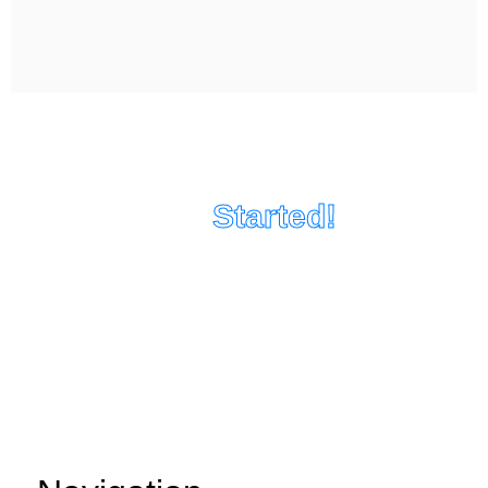
Let's Get
Started!
Tell us about your project and we can set up a
consultation!