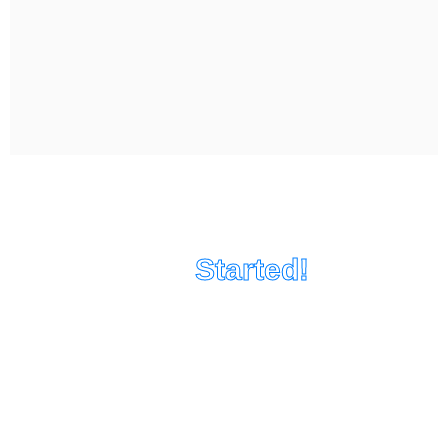
Let's Get
Started!
Tell us about your project and we can set up a
consultation!