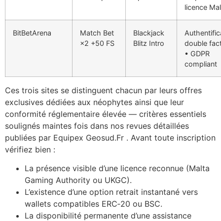
licence Mal
BitBetArena
Match Bet
Blackjack
Authentific
×2 +50 FS
Blitz Intro
double fac
• GDPR
compliant
Ces trois sites se distinguent chacun par leurs offres
exclusives dédiées aux néophytes ainsi que leur
conformité réglementaire élevée — critères essentiels
soulignés maintes fois dans nos revues détaillées
publiées par Equipex Geosud.Fr . Avant toute inscription
vérifiez bien :
La présence visible d’une licence reconnue (Malta
Gaming Authority ou UKGC).
L’existence d’une option retrait instantané vers
wallets compatibles ERC‑20 ou BSC.
La disponibilité permanente d’une assistance