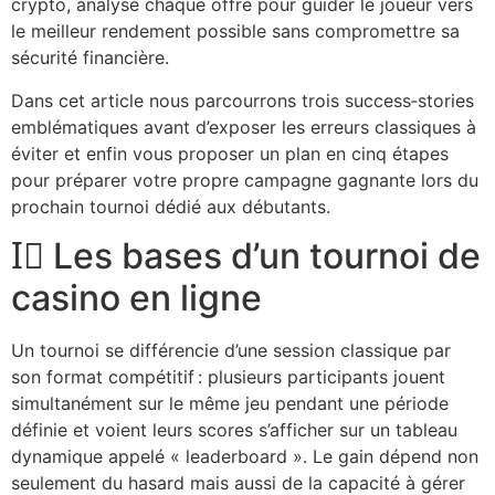
crypto, analyse chaque offre pour guider le joueur vers
le meilleur rendement possible sans compromettre sa
sécurité financière.
Dans cet article nous parcourrons trois success‑stories
emblématiques avant d’exposer les erreurs classiques à
éviter et enfin vous proposer un plan en cinq étapes
pour préparer votre propre campagne gagnante lors du
prochain tournoi dédié aux débutants.
I️⃣ Les bases d’un tournoi de
casino en ligne
Un tournoi se différencie d’une session classique par
son format compétitif : plusieurs participants jouent
simultanément sur le même jeu pendant une période
définie et voient leurs scores s’afficher sur un tableau
dynamique appelé « leaderboard ». Le gain dépend non
seulement du hasard mais aussi de la capacité à gérer