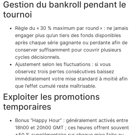
Gestion du bankroll pendant le
tournoi
Règle du « 30 % maximum par round » : ne jamais
engager plus qu’un tiers des fonds disponibles
après chaque série gagnante ou perdante afin de
conserver suffisamment pour couvrir plusieurs
cycles décisionnels.
Ajustement selon les fluctuations : si vous
observez trois pertes consécutives baissez
immédiatement votre mise standard à moitié afin
que l’effet cumulé reste maîtrisable.
Exploiter les promotions
temporaires
Bonus “Happy Hour” : généralement activés entre
18h00 et 20h00 GMT ; ces heures offrent souvent
+50 % supplémentaire sur chaque mise faite au