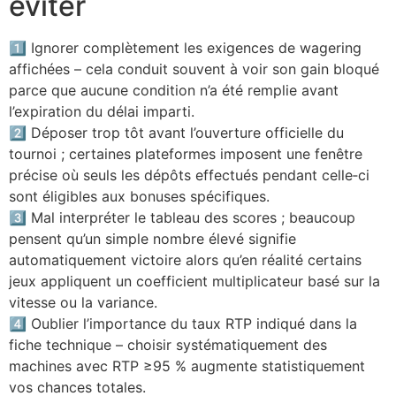
éviter
1️⃣ Ignorer complètement les exigences de wagering
affichées – cela conduit souvent à voir son gain bloqué
parce que aucune condition n’a été remplie avant
l’expiration du délai imparti.
2️⃣ Déposer trop tôt avant l’ouverture officielle du
tournoi ; certaines plateformes imposent une fenêtre
précise où seuls les dépôts effectués pendant celle‑ci
sont éligibles aux bonuses spécifiques.
3️⃣ Mal interpréter le tableau des scores ; beaucoup
pensent qu’un simple nombre élevé signifie
automatiquement victoire alors qu’en réalité certains
jeux appliquent un coefficient multiplicateur basé sur la
vitesse ou la variance.
4️⃣ Oublier l’importance du taux RTP indiqué dans la
fiche technique – choisir systématiquement des
machines avec RTP ≥95 % augmente statistiquement
vos chances totales.