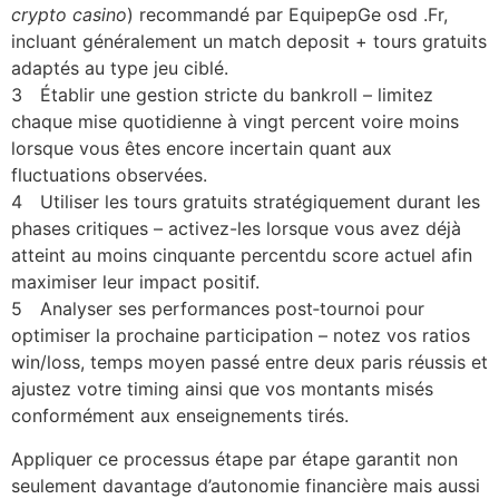
crypto casino
) recommandé par EquipepGe osd .Fr,
incluant généralement un match deposit + tours gratuits
adaptés au type jeu ciblé.
3 Établir une gestion stricte du bankroll – limitez
chaque mise quotidienne à vingt percent voire moins
lorsque vous êtes encore incertain quant aux
fluctuations observées.
4 Utiliser les tours gratuits stratégiquement durant les
phases critiques – activez-les lorsque vous avez déjà
atteint au moins cinquante percentdu score actuel afin
maximiser leur impact positif.
5 Analyser ses performances post‑tournoi pour
optimiser la prochaine participation – notez vos ratios
win/loss, temps moyen passé entre deux paris réussis et
ajustez votre timing ainsi que vos montants misés
conformément aux enseignements tirés.
Appliquer ce processus étape par étape garantit non
seulement davantage d’autonomie financière mais aussi