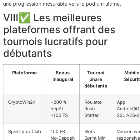
une progression mesurable vers le podium ultime.
VIII✅ Les meilleures
plateformes offrant des
tournois lucratifs pour
débutants
Plateforme
Bonus
Tournoi
Mobile 
inaugural
phare
Sécuri
débutants
CryptoWin24
+200 %
Roulette
App
dépôt
Rush
Android/iO
+100 FS
Starter
SSL AES‑2
SpinCryptoClub
100 FS
Slots
Version w
No‑Deposit
Sprint Mini
responsive