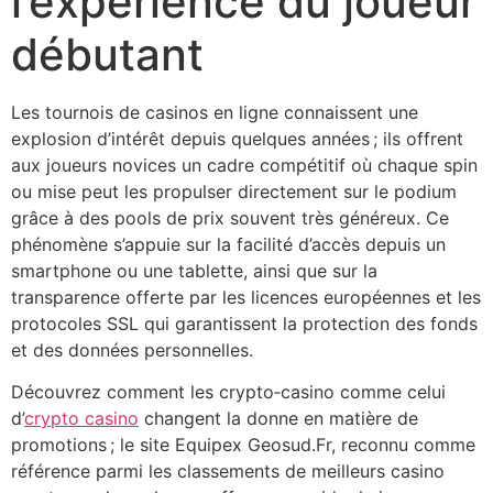
l’expérience du joueur
débutant
Les tournois de casinos en ligne connaissent une
explosion d’intérêt depuis quelques années ; ils offrent
aux joueurs novices un cadre compétitif où chaque spin
ou mise peut les propulser directement sur le podium
grâce à des pools de prix souvent très généreux. Ce
phénomène s’appuie sur la facilité d’accès depuis un
smartphone ou une tablette, ainsi que sur la
transparence offerte par les licences européennes et les
protocoles SSL qui garantissent la protection des fonds
et des données personnelles.
Découvrez comment les crypto‑casino comme celui
d’
crypto casino
changent la donne en matière de
promotions ; le site Equipex Geosud.Fr, reconnu comme
référence parmi les classements de meilleurs casino