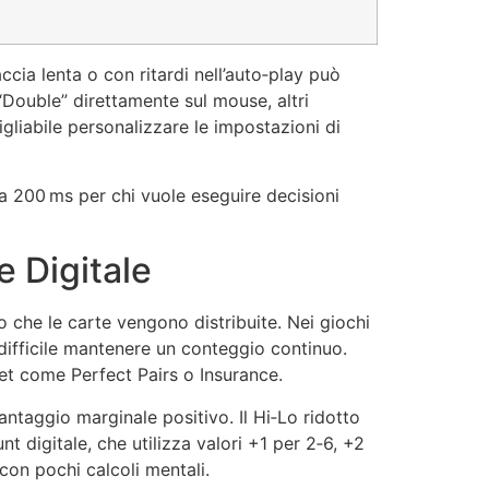
ccia lenta o con ritardi nell’auto‑play può
 “Double” direttamente sul mouse, altri
gliabile personalizzare le impostazioni di
 200 ms per chi vuole eseguire decisioni
e Digitale
o che le carte vengono distribuite. Nei giochi
 difficile mantenere un conteggio continuo.
bet come Perfect Pairs o Insurance.
antaggio marginale positivo. Il Hi‑Lo ridotto
t digitale, che utilizza valori +1 per 2‑6, +2
con pochi calcoli mentali.