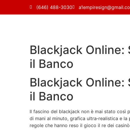
(646) 488-3030
a1empiresign@gmail.c
Blackjack Online:
il Banco
Blackjack Online:
il Banco
Il fascino del blackjack non è mai stato così p
di mani al minuto, grafica ultra‑realistica e l
regole che hanno reso il gioco il re dei casinò