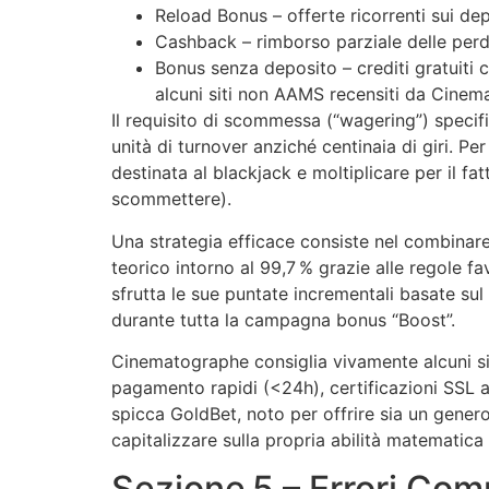
Reload Bonus – offerte ricorrenti sui d
Cashback – rimborso parziale delle perdi
Bonus senza deposito – crediti gratuiti c
alcuni siti non AAMS recensiti da Cinem
Il requisito di scommessa (“wagering”) specif
unità di turnover anziché centinaia di giri. Pe
destinata al blackjack e moltiplicare per il 
scommettere).
Una strategia efficace consiste nel combinare
teorico intorno al 99,7 % grazie alle regole fa
sfrutta le sue puntate incrementali basate su
durante tutta la campagna bonus “Boost”.
Cinematographe consiglia vivamente alcuni s
pagamento rapidi (<24h), certificazioni SSL av
spicca GoldBet, noto per offrire sia un gener
capitalizzare sulla propria abilità matematic
Sezione 5 – Errori Comu