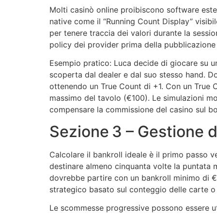
Molti casinò online proibiscono software ester
native come il “Running Count Display” visibile
per tenere traccia dei valori durante la sessi
policy dei provider prima della pubblicazione 
Esempio pratico: Luca decide di giocare su un
scoperta dal dealer e dal suo stesso hand. Do
ottenendo un True Count di +1. Con un True Co
massimo del tavolo (€100). Le simulazioni most
compensare la commissione del casino sul bo
Sezione 3 – Gestione 
Calcolare il bankroll ideale è il primo passo 
destinare almeno cinquanta volte la puntata ma
dovrebbe partire con un bankroll minimo di €
strategico basato sul conteggio delle carte 
Le scommesse progressive possono essere util