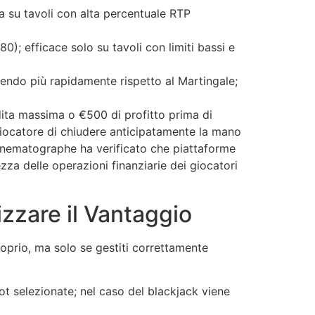
a su tavoli con alta percentuale RTP
); efficace solo su tavoli con limiti bassi e
ndo più rapidamente rispetto al Martingale;
dita massima o €500 di profitto prima di
giocatore di chiudere anticipatamente la mano
. Cinematographe ha verificato che piattaforme
za delle operazioni finanziarie dei giocatori
zzare il Vantaggio
oprio, ma solo se gestiti correttamente
t selezionate; nel caso del blackjack viene