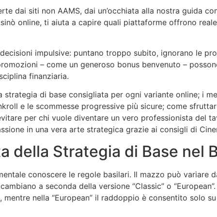
ferte dai siti non AAMS, dai un’occhiata alla nostra guida c
sinò online, ti aiuta a capire quali piattaforme offrono rea
a decisioni impulsive: puntano troppo subito, ignorano le pr
i promozioni – come un generoso bonus benvenuto – possono 
ciplina finanziaria.
 strategia di base consigliata per ogni variante online; i me
ankroll e le scommesse progressive più sicure; come sfrutta
 evitare per chi vuole diventare un vero professionista del ta
sione in una vera arte strategica grazie ai consigli di Ci
 della Strategia di Base nel 
entale conoscere le regole basilari. Il mazzo può variare da 
cambiano a seconda della versione “Classic” o “European”. I
 mentre nella “European” il raddoppio è consentito solo su h