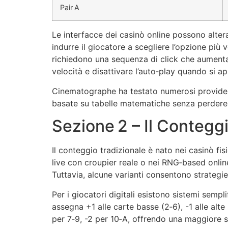
Pair A
Le interfacce dei casinò online possono altera
indurre il giocatore a scegliere l’opzione più 
richiedono una sequenza di click che aumenta 
velocità e disattivare l’auto‑play quando si ap
Cinematographe ha testato numerosi provider 
basate su tabelle matematiche senza perdere 
Sezione 2 – Il Contegg
Il conteggio tradizionale è nato nei casinò fi
live con croupier reale o nei RNG‑based online
Tuttavia, alcune varianti consentono strategie
Per i giocatori digitali esistono sistemi semp
assegna +1 alle carte basse (2‑6), -1 alle alte
per 7‑9, -2 per 10‑A, offrendo una maggiore s