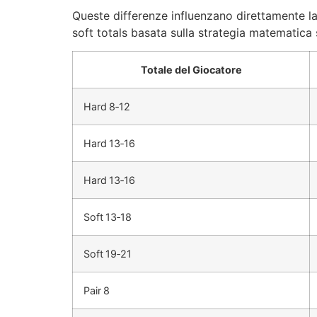
Queste differenze influenzano direttamente l
soft totals basata sulla strategia matematica
Totale del Giocatore
Hard 8‑12
Hard 13‑16
Hard 13‑16
Soft 13‑18
Soft 19‑21
Pair 8