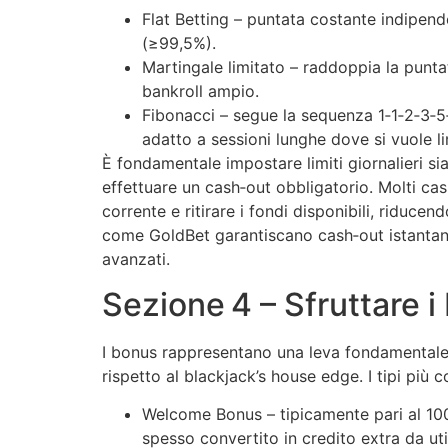
Flat Betting – puntata costante indipend
(≥99,5%).
Martingale limitato – raddoppia la puntat
bankroll ampio.
Fibonacci – segue la sequenza 1‑1‑2‑3‑
adatto a sessioni lunghe dove si vuole li
È fondamentale impostare limiti giornalieri s
effettuare un cash‑out obbligatorio. Molti ca
corrente e ritirare i fondi disponibili, riduce
come GoldBet garantiscano cash‑out istantaneo
avanzati.
Sezione 4 – Sfruttare 
I bonus rappresentano una leva fondamentale p
rispetto al blackjack’s house edge. I tipi più 
Welcome Bonus – tipicamente pari al 100 
spesso convertito in credito extra da uti