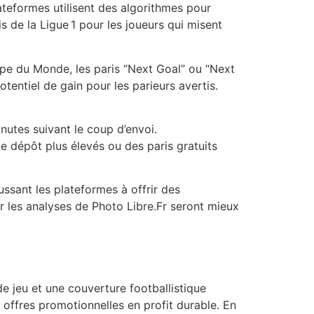
lateformes utilisent des algorithmes pour
 de la Ligue 1 pour les joueurs qui misent
upe du Monde, les paris “Next Goal” ou “Next
entiel de gain pour les parieurs avertis.
nutes suivant le coup d’envoi.
e dépôt plus élevés ou des paris gratuits
ssant les plateformes à offrir des
r les analyses de Photo Libre.Fr seront mieux
de jeu et une couverture footballistique
offres promotionnelles en profit durable. En