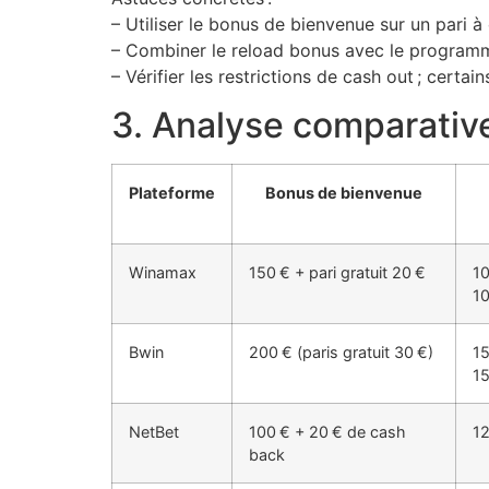
– Utiliser le bonus de bienvenue sur un pari à c
– Combiner le reload bonus avec le programme
– Vérifier les restrictions de cash out ; cert
3. Analyse comparativ
Plateforme
Bonus de bienvenue
Winamax
150 € + pari gratuit 20 €
1
1
Bwin
200 € (paris gratuit 30 €)
1
1
NetBet
100 € + 20 € de cash
1
back