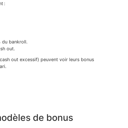
t :
 du bankroll.
ash out.
 cash out excessif) peuvent voir leurs bonus
ri.
 modèles de bonus