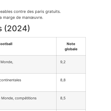
ables contre des paris gratuits.
ue la marge de manœuvre.
s (2024)
ootball
Note
globale
u Monde,
9,2
continentales
8,8
u Monde, compétitions
8,5