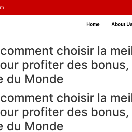
om
Home
About U
 comment choisir la mei
pour profiter des bonus
e du Monde
 comment choisir la mei
pour profiter des bonus
e du Monde