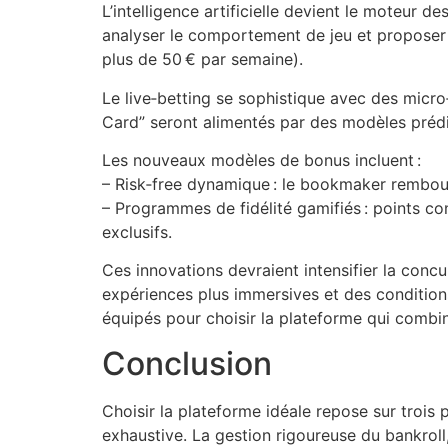
L’intelligence artificielle devient le moteur 
analyser le comportement de jeu et proposer d
plus de 50 € par semaine).
Le live‑betting se sophistique avec des micr
Card” seront alimentés par des modèles prédic
Les nouveaux modèles de bonus incluent :
– Risk‑free dynamique : le bookmaker rembours
– Programmes de fidélité gamifiés : points c
exclusifs.
Ces innovations devraient intensifier la conc
expériences plus immersives et des conditions
équipés pour choisir la plateforme qui combin
Conclusion
Choisir la plateforme idéale repose sur trois p
exhaustive. La gestion rigoureuse du bankrol