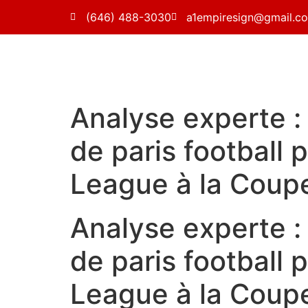
(646) 488-3030
a1empiresign@gmail.c
Analyse experte :
de paris football 
League à la Coup
Analyse experte :
de paris football 
League à la Coup