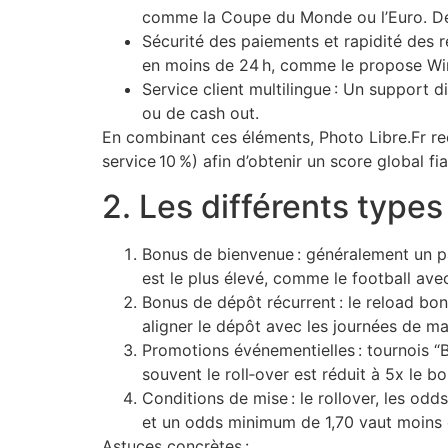
comme la Coupe du Monde ou l’Euro. Des 
Sécurité des paiements et rapidité des r
en moins de 24 h, comme le propose Win
Service client multilingue : Un support d
ou de cash out.
En combinant ces éléments, Photo Libre.Fr r
service 10 %) afin d’obtenir un score global fia
2. Les différents type
Bonus de bienvenue : généralement un par
est le plus élevé, comme le football av
Bonus de dépôt récurrent : le reload bo
aligner le dépôt avec les journées de matc
Promotions événementielles : tournois “B
souvent le roll‑over est réduit à 5x le b
Conditions de mise : le rollover, les odd
et un odds minimum de 1,70 vaut moins 
Astuces concrètes :