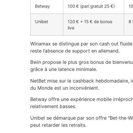
Betway
100 € (pari gratuit 25 €)
10
Unibet
120 € + 15 € de bonus
8 
live
Winamax se distingue par son cash out fluide 
reste l’absence de support en allemand.
Bwin propose le plus gros bonus de bienvenue,
grâce à une latence minimale.
NetBet mise sur le cashback hebdomadaire, id
du Monde est un inconvénient.
Betway offre une expérience mobile irréprocha
relativement basses.
Unibet se démarque par son offre “Bet‑the‑Wor
peut retarder les retraits.