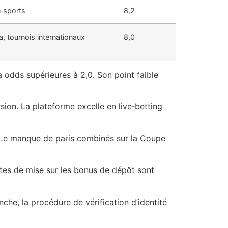
e‑sports
8,2
a, tournois internationaux
8,0
 odds supérieures à 2,0. Son point faible
ion. La plateforme excelle en live‑betting
. Le manque de paris combinés sur la Coupe
ites de mise sur les bonus de dépôt sont
he, la procédure de vérification d’identité