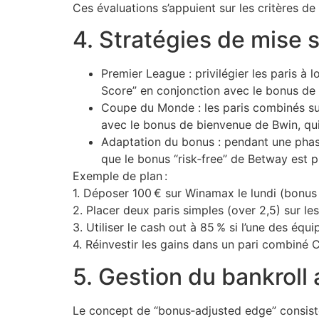
Ces évaluations s’appuient sur les critères de
4. Stratégies de mise 
Premier League : privilégier les paris à 
Score” en conjonction avec le bonus de
Coupe du Monde : les paris combinés sur
avec le bonus de bienvenue de Bwin, qui 
Adaptation du bonus : pendant une phas
que le bonus “risk‑free” de Betway est pl
Exemple de plan :
1. Déposer 100 € sur Winamax le lundi (bonus
2. Placer deux paris simples (over 2,5) sur l
3. Utiliser le cash out à 85 % si l’une des équ
4. Réinvestir les gains dans un pari combiné 
5. Gestion du bankroll
Le concept de “bonus‑adjusted edge” consiste