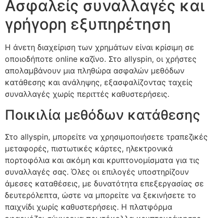
Ασφαλείς συναλλαγές και
γρήγορη εξυπηρέτηση
Η άνετη διαχείριση των χρημάτων είναι κρίσιμη σε
οποιοδήποτε online καζίνο. Στο allyspin, οι χρήστες
απολαμβάνουν μια πληθώρα ασφαλών μεθόδων
κατάθεσης και ανάληψης, εξασφαλίζοντας ταχείς
συναλλαγές χωρίς περιττές καθυστερήσεις.
Ποικιλία μεθόδων κατάθεσης
Στο allyspin, μπορείτε να χρησιμοποιήσετε τραπεζικές
μεταφορές, πιστωτικές κάρτες, ηλεκτρονικά
πορτοφόλια και ακόμη και κρυπτονομίσματα για τις
συναλλαγές σας. Όλες οι επιλογές υποστηρίζουν
άμεσες καταθέσεις, με δυνατότητα επεξεργασίας σε
δευτερόλεπτα, ώστε να μπορείτε να ξεκινήσετε το
παιχνίδι χωρίς καθυστερήσεις. Η πλατφόρμα