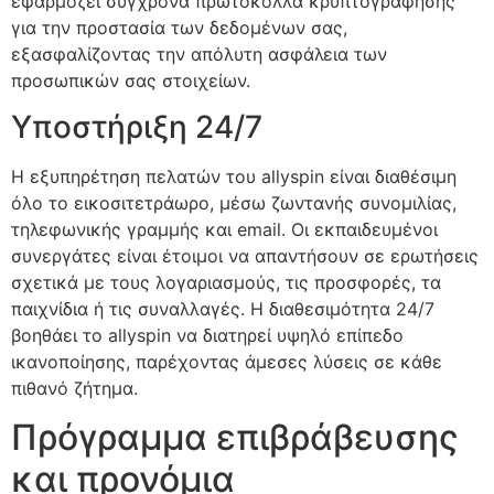
εφαρμόζει σύγχρονα πρωτόκολλα κρυπτογράφησης
για την προστασία των δεδομένων σας,
εξασφαλίζοντας την απόλυτη ασφάλεια των
προσωπικών σας στοιχείων.
Υποστήριξη 24/7
Η εξυπηρέτηση πελατών του allyspin είναι διαθέσιμη
όλο το εικοσιτετράωρο, μέσω ζωντανής συνομιλίας,
τηλεφωνικής γραμμής και email. Οι εκπαιδευμένοι
συνεργάτες είναι έτοιμοι να απαντήσουν σε ερωτήσεις
σχετικά με τους λογαριασμούς, τις προσφορές, τα
παιχνίδια ή τις συναλλαγές. Η διαθεσιμότητα 24/7
βοηθάει το allyspin να διατηρεί υψηλό επίπεδο
ικανοποίησης, παρέχοντας άμεσες λύσεις σε κάθε
πιθανό ζήτημα.
Πρόγραμμα επιβράβευσης
και προνόμια