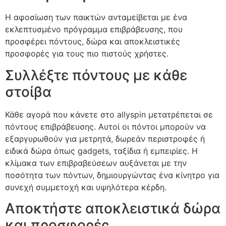
Η αφοσίωση των παικτών ανταμείβεται με ένα
εκλεπτυσμένο πρόγραμμα επιβράβευσης, που
προσφέρει πόντους, δώρα και αποκλειστικές
προσφορές για τους πιο πιστούς χρήστες.
Συλλέξτε πόντους με κάθε
στοίβα
Κάθε αγορά που κάνετε στο allyspin μετατρέπεται σε
πόντους επιβράβευσης. Αυτοί οι πόντοι μπορούν να
εξαργυρωθούν για μετρητά, δωρεάν περιστροφές ή
ειδικά δώρα όπως gadgets, ταξίδια ή εμπειρίες. Η
κλίμακα των επιβραβεύσεων αυξάνεται με την
ποσότητα των πόντων, δημιουργώντας ένα κίνητρο για
συνεχή συμμετοχή και υψηλότερα κέρδη.
Αποκτήστε αποκλειστικά δώρα
και προσφορές