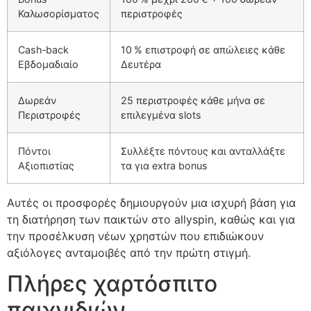
Καλωσορίσματος
περιστροφές
Cash‑back
10 % επιστροφή σε απώλειες κάθε
Εβδομαδιαίο
Δευτέρα
Δωρεάν
25 περιστροφές κάθε μήνα σε
Περιστροφές
επιλεγμένα slots
Πόντοι
Συλλέξτε πόντους και ανταλλάξτε
Αξιοπιστίας
τα για extra bonus
Αυτές οι προσφορές δημιουργούν μια ισχυρή βάση για
τη διατήρηση των παικτών στο allyspin, καθώς και για
την προσέλκυση νέων χρηστών που επιδιώκουν
αξιόλογες ανταμοιβές από την πρώτη στιγμή.
Πλήρες χαρτόσπιτο
παιχνιδιών