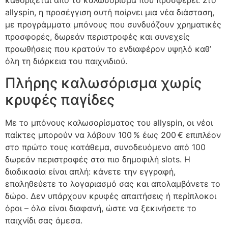
καθορίζεται από το καλωσόρισμα που προσφέρει. Στο
allyspin, η προσέγγιση αυτή παίρνει μια νέα διάσταση,
με προγράμματα μπόνους που συνδυάζουν χρηματικές
προσφορές, δωρεάν περιστροφές και συνεχείς
προωθήσεις που κρατούν το ενδιαφέρον υψηλό καθ’
όλη τη διάρκεια του παιχνιδιού.
Πλήρης καλωσόρισμα χωρίς
κρυφές παγίδες
Με το μπόνους καλωσορίσματος του allyspin, οι νέοι
παίκτες μπορούν να λάβουν 100 % έως 200 € επιπλέον
στο πρώτο τους κατάθεμα, συνοδευόμενο από 100
δωρεάν περιστροφές στα πιο δημοφιλή slots. Η
διαδικασία είναι απλή: κάνετε την εγγραφή,
επαληθεύετε το λογαριασμό σας και απολαμβάνετε το
δώρο. Δεν υπάρχουν κρυφές απαιτήσεις ή περίπλοκοι
όροι – όλα είναι διαφανή, ώστε να ξεκινήσετε το
παιχνίδι σας άμεσα.