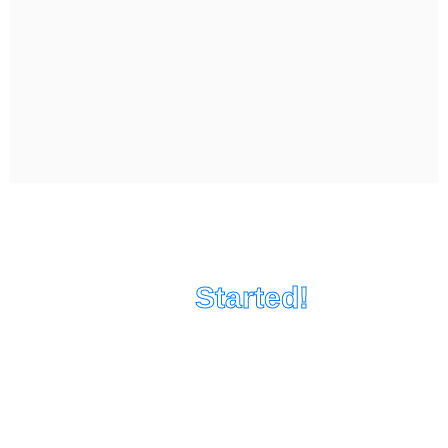
Let's Get
Started!
Tell us about your project and we can set up a
consultation!